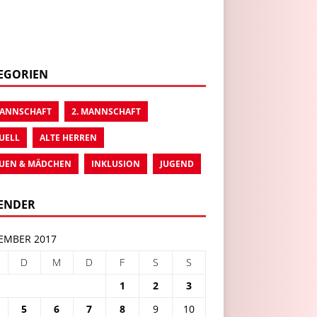
EGORIEN
MANNSCHAFT
2. MANNSCHAFT
UELL
ALTE HERREN
UEN & MÄDCHEN
INKLUSION
JUGEND
ENDER
EMBER 2017
D
M
D
F
S
S
1
2
3
5
6
7
8
9
10