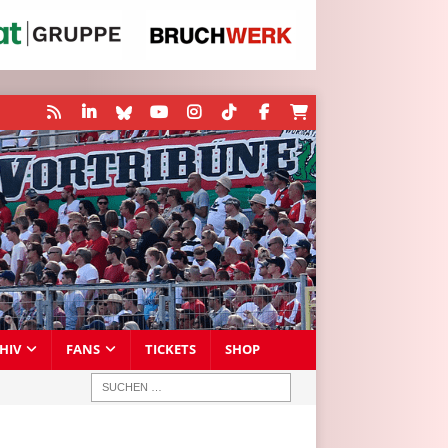
HIV
FANS
TICKETS
SHOP