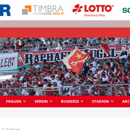
FRAUEN
VEREIN
BUSINESS
STADION
ARC
22 (Freitag)