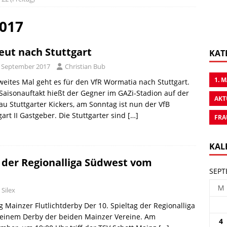
2017
eut nach Stuttgart
KAT
. September 2017
Christian Bub
1. 
weites Mal geht es für den VfR Wormatia nach Stuttgart.
aisonauftakt hießt der Gegner im GAZi-Stadion auf der
AKT
u Stuttgarter Kickers, am Sonntag ist nun der VfB
gart II Gastgeber. Die Stuttgarter sind
[…]
FRA
KAL
 der Regionalliga Südwest vom
SEPT
M
 Silex
g Mainzer Flutlichtderby Der 10. Spieltag der Regionalliga
 einem Derby der beiden Mainzer Vereine. Am
4