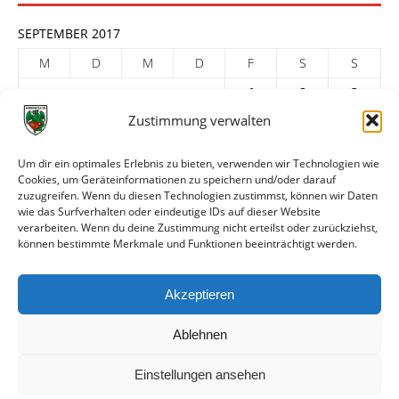
SEPTEMBER 2017
M
D
M
D
F
S
S
1
2
3
Zustimmung verwalten
4
5
6
7
8
9
10
11
12
13
14
15
16
17
Um dir ein optimales Erlebnis zu bieten, verwenden wir Technologien wie
Cookies, um Geräteinformationen zu speichern und/oder darauf
18
19
20
21
22
23
24
zuzugreifen. Wenn du diesen Technologien zustimmst, können wir Daten
25
26
27
28
29
30
wie das Surfverhalten oder eindeutige IDs auf dieser Website
verarbeiten. Wenn du deine Zustimmung nicht erteilst oder zurückziehst,
« Aug.
Okt. »
können bestimmte Merkmale und Funktionen beeinträchtigt werden.
ARCHIV
Akzeptieren
Ablehnen
Einstellungen ansehen