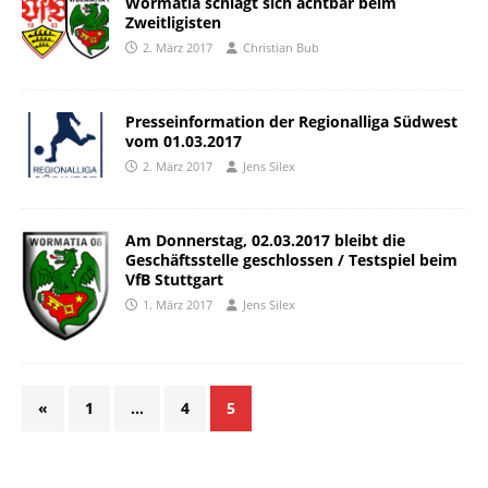
Wormatia schlägt sich achtbar beim
Zweitligisten
2. März 2017
Christian Bub
Presseinformation der Regionalliga Südwest
vom 01.03.2017
2. März 2017
Jens Silex
Am Donnerstag, 02.03.2017 bleibt die
Geschäftsstelle geschlossen / Testspiel beim
VfB Stuttgart
1. März 2017
Jens Silex
«
1
…
4
5