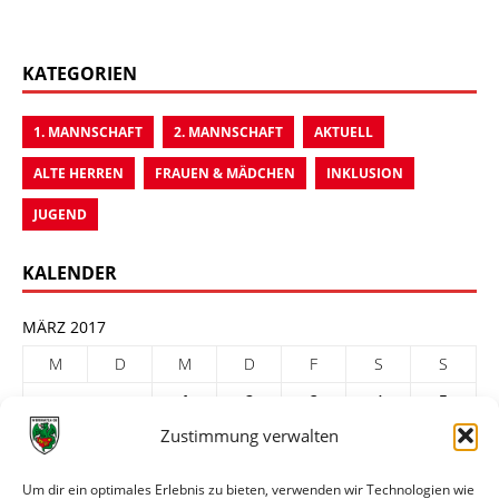
KATEGORIEN
1. MANNSCHAFT
2. MANNSCHAFT
AKTUELL
ALTE HERREN
FRAUEN & MÄDCHEN
INKLUSION
JUGEND
KALENDER
MÄRZ 2017
M
D
M
D
F
S
S
1
2
3
4
5
Zustimmung verwalten
6
7
8
9
10
11
12
13
14
15
16
17
18
19
Um dir ein optimales Erlebnis zu bieten, verwenden wir Technologien wie