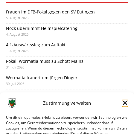
Frauen im DFB-Pokal gegen den SV Eutingen
5. August 2026
Nock übernimmt Heimspielcatering
4. August 2026
4:1-Auswärtssieg zum Auftakt
1. August 2026
Pokal: Wormatia muss zu Schott Mainz
31. Juli 2026
Wormatia trauert um Jürgen Dinger
30. Juli 2026
Deine Spielminute: 89+1
28. Juli 2026
Zustimmung verwalten
Neuer Rückensponsor
28. Juli 2026
Um dir ein optimales Erlebnis zu bieten, verwenden wir Technologien wie
Cookies, um Geräteinformationen zu speichern und/oder darauf
Neue Podcast-Folge: So tickt Björn!
zuzugreifen. Wenn du diesen Technologien zustimmst, können wir Daten
27. Juli 2026
wie das Surfverhalten oder eindeutige IDs auf dieser Website