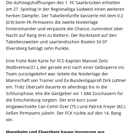
Die Aufstiegshoffnungen des 1. FC Saarbrücken erhielten
am 27. Spieltag in der Regionalliga Südwest einen weiteren
herben Dämpfer. Der Tabellenfünfte kassierte mit dem 0:2
(0:0) beim FK Pirmasens die zweite Niederlage
hintereinander und verpasste die Chance, zumindest über
Nacht auf Rang drei zu klettern. Der Rückstand auf den
Tabellenzweiten und saarländischen Rivalen SV 07
Elversberg beträgt zehn Punkte.
Eine frühe Rote Karte für FCS-Kapitän Manuel Zeitz
(Notbremse/21.), der gerade erst nach einer Gelbsperre ins
Team zurückgekehrt war, leitete die Niederlage der
Mannschaft von Trainer und Ex-Bundesligaprofi Dirk Lottner
ein. Trotz Überzahl dauerte es allerdings bis in die
Schlussphase, ehe die Gastgeber vor 1.684 Zuschauern für
die Entscheidung sorgten. Der erst kurz zuvor
eingewechselte Can Cemil Özer (75.) und Patrick Freyer (82.)
ließen Pirmasens jubeln. Der FCK rückte auf den 14. Rang
vor.
Mannheim und Elversberg bauen Vorsprung aus