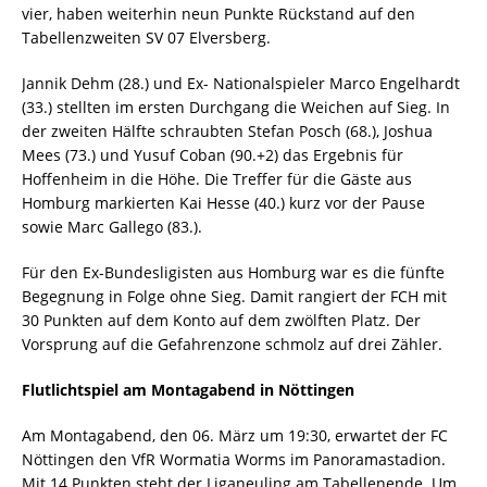
vier, haben weiterhin neun Punkte Rückstand auf den
Tabellenzweiten SV 07 Elversberg.
Jannik Dehm (28.) und Ex- Nationalspieler Marco Engelhardt
(33.) stellten im ersten Durchgang die Weichen auf Sieg. In
der zweiten Hälfte schraubten Stefan Posch (68.), Joshua
Mees (73.) und Yusuf Coban (90.+2) das Ergebnis für
Hoffenheim in die Höhe. Die Treffer für die Gäste aus
Homburg markierten Kai Hesse (40.) kurz vor der Pause
sowie Marc Gallego (83.).
Für den Ex-Bundesligisten aus Homburg war es die fünfte
Begegnung in Folge ohne Sieg. Damit rangiert der FCH mit
30 Punkten auf dem Konto auf dem zwölften Platz. Der
Vorsprung auf die Gefahrenzone schmolz auf drei Zähler.
Flutlichtspiel am Montagabend in Nöttingen
Am Montagabend, den 06. März um 19:30, erwartet der FC
Nöttingen den VfR Wormatia Worms im Panoramastadion.
Mit 14 Punkten steht der Liganeuling am Tabellenende. Um