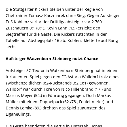
Die Stuttgarter Kickers bleiben unter der Regie von
Cheftrainer Tomasz Kaczmarek ohne Sieg. Gegen Aufsteiger
TuS Koblenz verlor der Drittligaabsteiger vor 2.760
Zuschauern 0:1 (0:1). Kevin Lahn (43.) erzielte den
Siegtreffer für die Gäste. Die Kickers rutschten in der
Tabelle auf Abstiegsplatz 16 ab. Koblenz kletterte auf Rang
sechs.
Aufsteiger Watzenborn-Steinberg nutzt Chance
Aufsteiger SC Teutonia Watzenborn-Steinberg hat in einem
turbulenten Spiel gegen den FC-Astoria Walldorf trotz eines
zwischenzeitlichen 0:2-Rückstands 3:2 (0:1) gewonnen.
Walldorf war durch Tore von Nico Hillenbrand (17.) und
Marcus Meyer (54.) in Führung gegangen. Doch Markus
Müller mit einem Doppelpack (62./78., Foulelfmeter) und
Dennis Lemke (89.) drehten das Spiel zugunsten des
Liganeulings.
Die Gäste beendeten die Partie in Unterzahl. Jonas