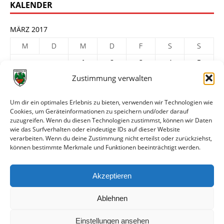
KALENDER
MÄRZ 2017
M
D
M
D
F
S
S
1
2
3
4
5
Zustimmung verwalten
6
7
8
9
10
11
12
13
14
15
16
17
18
19
Um dir ein optimales Erlebnis zu bieten, verwenden wir Technologien wie
20
21
22
23
24
25
26
Cookies, um Geräteinformationen zu speichern und/oder darauf
zuzugreifen. Wenn du diesen Technologien zustimmst, können wir Daten
27
28
29
30
31
wie das Surfverhalten oder eindeutige IDs auf dieser Website
verarbeiten. Wenn du deine Zustimmung nicht erteilst oder zurückziehst,
« Feb.
Apr. »
können bestimmte Merkmale und Funktionen beeinträchtigt werden.
ARCHIV
Akzeptieren
Ablehnen
Einstellungen ansehen