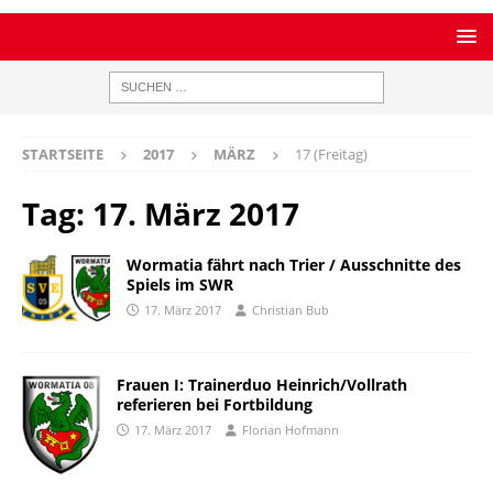
STARTSEITE
2017
MÄRZ
17 (Freitag)
Tag:
17. März 2017
Wormatia fährt nach Trier / Ausschnitte des
Spiels im SWR
17. März 2017
Christian Bub
Frauen I: Trainerduo Heinrich/Vollrath
referieren bei Fortbildung
17. März 2017
Florian Hofmann