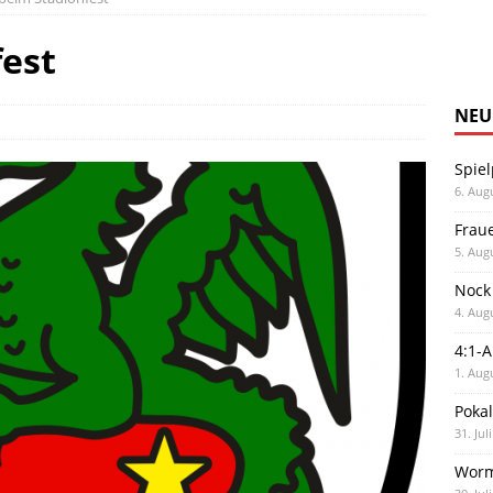
fest
NEU
Spiel
6. Aug
Frau
5. Aug
Nock
4. Aug
4:1-
1. Aug
Poka
31. Jul
Worm