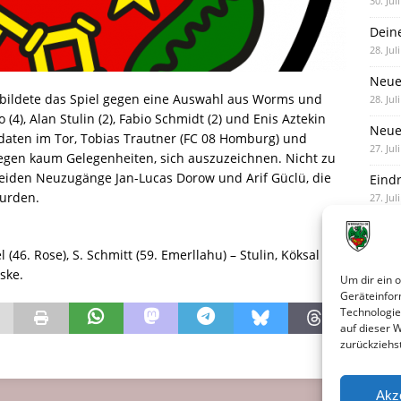
30. Jul
Dein
28. Jul
Neue
 bildete das Spiel gegen eine Auswahl aus Worms und
28. Jul
 (4), Alan Stulin (2), Fabio Schmidt (2) und Enis Aztekin
Neue 
idaten im Tor, Tobias Trautner (FC 08 Homburg) und
27. Jul
gegen kaum Gelegenheiten, sich auszuzeichnen. Nicht zu
beiden Neuzugänge Jan-Lucas Dorow und Arif Güclü, die
Eind
wurden.
27. Jul
(46. Rose), S. Schmitt (59. Emerllahu) – Stulin, Köksal –
eske.
Um dir ein 
Geräteinfor
Technologie
auf dieser 
zurückziehs
Akz