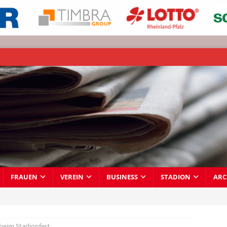
FRAUEN
VEREIN
BUSINESS
STADION
ARC
 beim Stadionfest