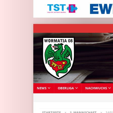
NEWS
OBERLIGA
NACHWUCHS
STARTSEITE
1. MANNSCHAFT
14:0