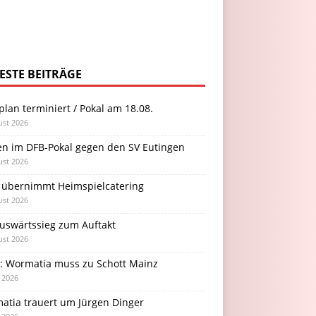
ESTE BEITRÄGE
plan terminiert / Pokal am 18.08.
ust 2026
en im DFB-Pokal gegen den SV Eutingen
ust 2026
 übernimmt Heimspielcatering
ust 2026
Auswärtssieg zum Auftakt
ust 2026
l: Wormatia muss zu Schott Mainz
i 2026
atia trauert um Jürgen Dinger