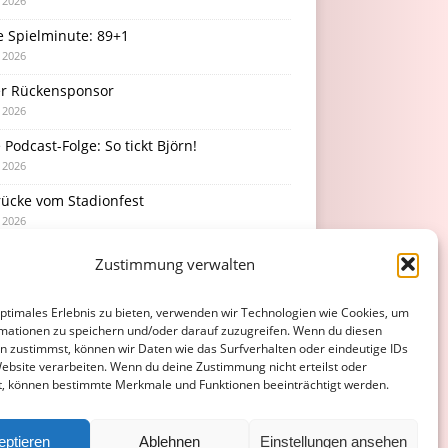
i 2026
e Spielminute: 89+1
i 2026
r Rückensponsor
i 2026
Podcast-Folge: So tickt Björn!
i 2026
rücke vom Stadionfest
i 2026
Zustimmung verwalten
optimales Erlebnis zu bieten, verwenden wir Technologien wie Cookies, um
mationen zu speichern und/oder darauf zuzugreifen. Wenn du diesen
n zustimmst, können wir Daten wie das Surfverhalten oder eindeutige IDs
Website verarbeiten. Wenn du deine Zustimmung nicht erteilst oder
t, können bestimmte Merkmale und Funktionen beeinträchtigt werden.
eptieren
Ablehnen
Einstellungen ansehen