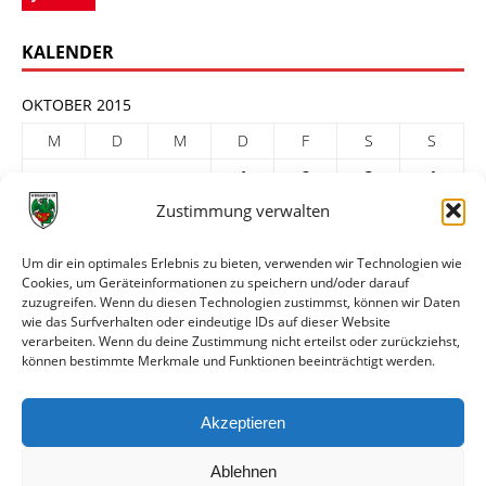
KALENDER
OKTOBER 2015
M
D
M
D
F
S
S
1
2
3
4
Zustimmung verwalten
5
6
7
8
9
10
11
12
13
14
15
16
17
18
Um dir ein optimales Erlebnis zu bieten, verwenden wir Technologien wie
19
20
21
22
23
24
25
Cookies, um Geräteinformationen zu speichern und/oder darauf
zuzugreifen. Wenn du diesen Technologien zustimmst, können wir Daten
26
27
28
29
30
31
wie das Surfverhalten oder eindeutige IDs auf dieser Website
verarbeiten. Wenn du deine Zustimmung nicht erteilst oder zurückziehst,
« Sep.
Nov. »
können bestimmte Merkmale und Funktionen beeinträchtigt werden.
ARCHIV
Akzeptieren
Ablehnen