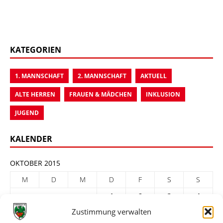
KATEGORIEN
1. MANNSCHAFT
2. MANNSCHAFT
AKTUELL
ALTE HERREN
FRAUEN & MÄDCHEN
INKLUSION
JUGEND
KALENDER
OKTOBER 2015
M
D
M
D
F
S
S
1
2
3
4
Zustimmung verwalten
5
6
7
8
9
10
11