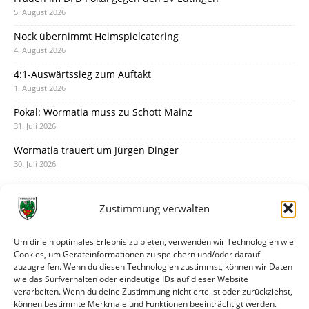
5. August 2026
Nock übernimmt Heimspielcatering
4. August 2026
4:1-Auswärtssieg zum Auftakt
1. August 2026
Pokal: Wormatia muss zu Schott Mainz
31. Juli 2026
Wormatia trauert um Jürgen Dinger
30. Juli 2026
Deine Spielminute: 89+1
28. Juli 2026
Zustimmung verwalten
Neuer Rückensponsor
28. Juli 2026
Um dir ein optimales Erlebnis zu bieten, verwenden wir Technologien wie
Cookies, um Geräteinformationen zu speichern und/oder darauf
Neue Podcast-Folge: So tickt Björn!
zuzugreifen. Wenn du diesen Technologien zustimmst, können wir Daten
27. Juli 2026
wie das Surfverhalten oder eindeutige IDs auf dieser Website
verarbeiten. Wenn du deine Zustimmung nicht erteilst oder zurückziehst,
Eindrücke vom Stadionfest
können bestimmte Merkmale und Funktionen beeinträchtigt werden.