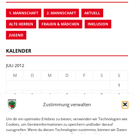
1. MANNSCHAFT
2. MANNSCHAFT
AKTUELL
ALTE HERREN
FRAUEN & MÄDCHEN
INKLUSION
JUGEND
KALENDER
JULI 2012
M
D
M
D
F
S
S
1
2
3
4
5
6
7
8
Zustimmung verwalten
9
10
11
12
13
14
15
16
17
18
19
20
21
22
Um dir ein optimales Erlebnis zu bieten, verwenden wir Technologien wie
Cookies, um Geräteinformationen zu speichern und/oder darauf
23
24
25
26
27
28
29
zuzugreifen. Wenn du diesen Technologien zustimmst, können wir Daten