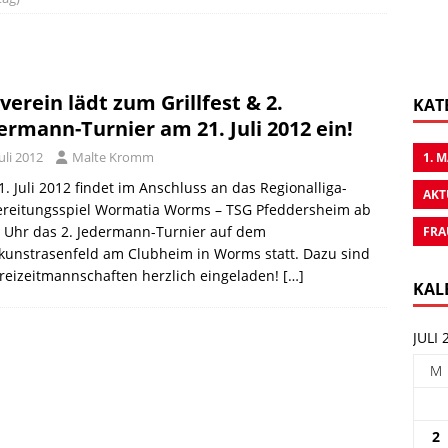
verein lädt zum Grillfest & 2.
KAT
ermann-Turnier am 21. Juli 2012 ein!
Juli 2012
Malte Kromm
1. 
. Juli 2012 findet im Anschluss an das Regionalliga-
AKT
reitungsspiel Wormatia Worms – TSG Pfeddersheim ab
 Uhr das 2. Jedermann-Turnier auf dem
FRA
kunstrasenfeld am Clubheim in Worms statt. Dazu sind
Freizeitmannschaften herzlich eingeladen!
[…]
KAL
JULI 
M
2