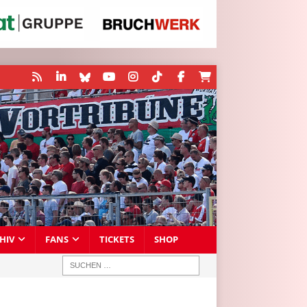
HIV
FANS
TICKETS
SHOP