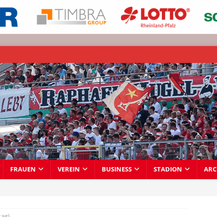
FRAUEN
VEREIN
BUSINESS
STADION
ARC
tag)