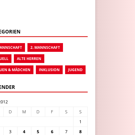
EGORIEN
MANNSCHAFT
2. MANNSCHAFT
UELL
ALTE HERREN
UEN & MÄDCHEN
INKLUSION
JUGEND
ENDER
2012
D
M
D
F
S
S
1
3
4
5
6
7
8