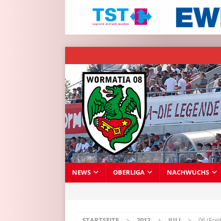
NEWS
OBERLIGA
NACHWUCHS
STARTSEITE
2012
JULI
06 (Frei