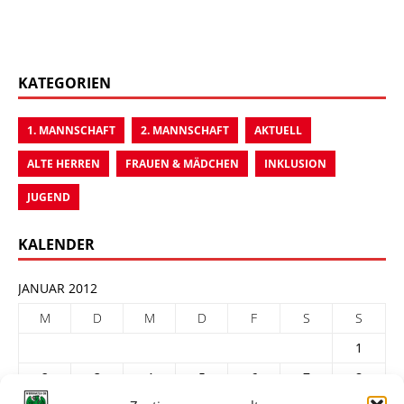
KATEGORIEN
1. MANNSCHAFT
2. MANNSCHAFT
AKTUELL
ALTE HERREN
FRAUEN & MÄDCHEN
INKLUSION
JUGEND
KALENDER
JANUAR 2012
M
D
M
D
F
S
S
1
2
3
4
5
6
7
8