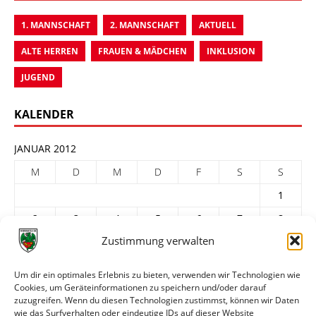
1. MANNSCHAFT
2. MANNSCHAFT
AKTUELL
ALTE HERREN
FRAUEN & MÄDCHEN
INKLUSION
JUGEND
KALENDER
JANUAR 2012
M
D
M
D
F
S
S
1
2
3
4
5
6
7
8
Zustimmung verwalten
9
10
11
12
13
14
15
16
17
18
19
20
21
22
Um dir ein optimales Erlebnis zu bieten, verwenden wir Technologien wie
Cookies, um Geräteinformationen zu speichern und/oder darauf
23
24
25
26
27
28
29
zuzugreifen. Wenn du diesen Technologien zustimmst, können wir Daten
30
31
wie das Surfverhalten oder eindeutige IDs auf dieser Website