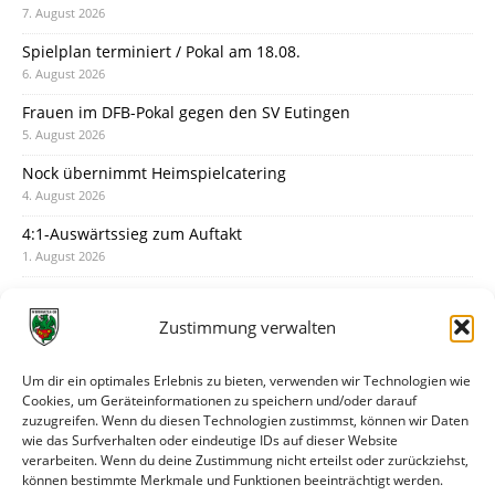
7. August 2026
Spielplan terminiert / Pokal am 18.08.
6. August 2026
Frauen im DFB-Pokal gegen den SV Eutingen
5. August 2026
Nock übernimmt Heimspielcatering
4. August 2026
4:1-Auswärtssieg zum Auftakt
1. August 2026
Pokal: Wormatia muss zu Schott Mainz
31. Juli 2026
Zustimmung verwalten
Wormatia trauert um Jürgen Dinger
30. Juli 2026
Um dir ein optimales Erlebnis zu bieten, verwenden wir Technologien wie
Cookies, um Geräteinformationen zu speichern und/oder darauf
Deine Spielminute: 89+1
zuzugreifen. Wenn du diesen Technologien zustimmst, können wir Daten
28. Juli 2026
wie das Surfverhalten oder eindeutige IDs auf dieser Website
verarbeiten. Wenn du deine Zustimmung nicht erteilst oder zurückziehst,
Neuer Rückensponsor
können bestimmte Merkmale und Funktionen beeinträchtigt werden.