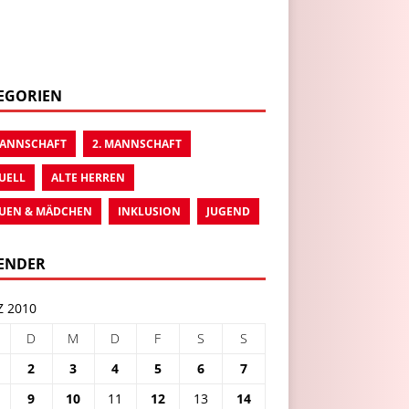
EGORIEN
MANNSCHAFT
2. MANNSCHAFT
UELL
ALTE HERREN
UEN & MÄDCHEN
INKLUSION
JUGEND
ENDER
 2010
D
M
D
F
S
S
2
3
4
5
6
7
9
10
11
12
13
14