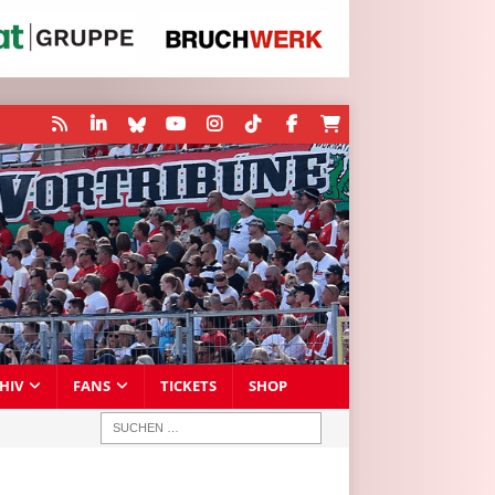
HIV
FANS
TICKETS
SHOP