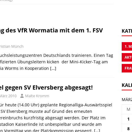
ag des VfR Wormatia mit dem 1. FSV
KAT
ristian Münch
1. 
uchsleistungszentren Deutschlands trainieren. Einen Tag
AKT
ifizierten Übungsleitern kicken  der Mini-Kicker-Tag am
tia Worms in Kooperation
[…]
FRA
KAL
el gegen SV Elversberg abgesagt!
 März 2010
Malte Kromm
MÄRZ
ür heute (14.00 Uhr) geplante Regionalliga-Auswärtsspiel
M
 SV Elversberg musste auf Grund des erneuten
reinbruchs kurzfristig abgesagt werden. Der Platz im
1
tadion Kaiserlinde ist unbespielbar und wurde am
8
n Vormittag von der Platzkommission gesperrt.
[…]