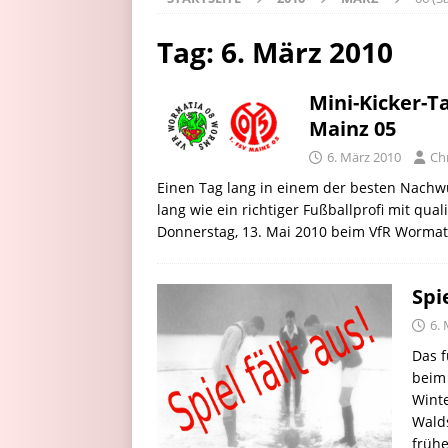
Tag:
6. März 2010
Mini-Kicker-T
Mainz 05
6. März 2010
Ch
Einen Tag lang in einem der besten Nachw
lang wie ein richtiger Fußballprofi mit qual
Donnerstag, 13. Mai 2010 beim VfR Worma
Spi
6.
Das f
beim
Winte
Walds
frühe