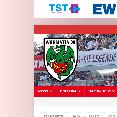
NEWS
OBERLIGA
NACHWUCHS
STARTSEITE
2010
MÄRZ
06 (S