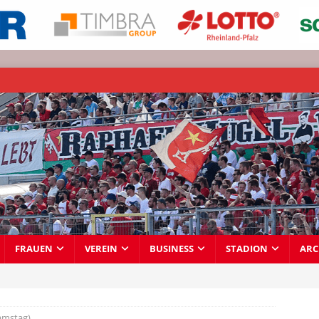
FRAUEN
VEREIN
BUSINESS
STADION
ARC
amstag)