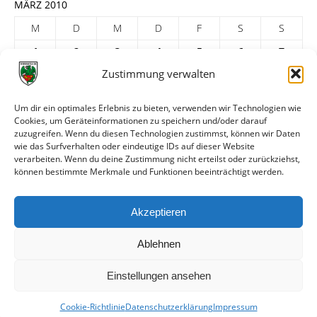
MÄRZ 2010
M
D
M
D
F
S
S
1
2
3
4
5
6
7
Zustimmung verwalten
8
9
10
11
12
13
14
15
16
17
18
19
20
21
Um dir ein optimales Erlebnis zu bieten, verwenden wir Technologien wie
Cookies, um Geräteinformationen zu speichern und/oder darauf
22
23
24
25
26
27
28
zuzugreifen. Wenn du diesen Technologien zustimmst, können wir Daten
29
30
31
wie das Surfverhalten oder eindeutige IDs auf dieser Website
verarbeiten. Wenn du deine Zustimmung nicht erteilst oder zurückziehst,
« Feb.
Apr. »
können bestimmte Merkmale und Funktionen beeinträchtigt werden.
ARCHIV
Akzeptieren
Ablehnen
Einstellungen ansehen
Cookie-Richtlinie
Datenschutzerklärung
Impressum
© VfR Wormatia Worms