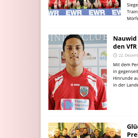
Siege
Train
Mörf
Nauwid 
den Vf
22. Dezem
Mit dem Per
in gegensei
Hinrunde au
in der Land
Glü
Pre