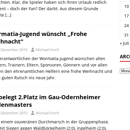
chten. Klar, die Spieler haben sich ihren Urlaub redlich
10
ent – doch der Fan? Der darbt. Aus diesem Grunde
te
[…]
17
24
matia-Jugend wünscht „Frohe
31
hnacht“
« Juli
. Dezember 2010
Michael Hoch
ARC
Verantwortlichen der Wormatia-Jugend wünschen allen
ern, Trainern, Eltern, Sponsoren, Gönnern und vor allen
en den ehrenamtlichen Helfern eine frohe Weihnacht und
 guten Rutsch ins neue Jahr.
belegt 2.Platz im Gau-Odernheimer
lenmasters
. Dezember 2010
Michael Hoch
 einem souveränen Durchmarsch in der Gruppenphase,
mit Siegen gegen Waldböckelheim (2:0), Ingelheim (2:0),