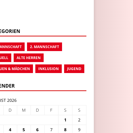
EGORIEN
MANNSCHAFT
2. MANNSCHAFT
UELL
ALTE HERREN
UEN & MÄDCHEN
INKLUSION
JUGEND
ENDER
ST 2026
D
M
D
F
S
S
1
2
4
5
6
7
8
9