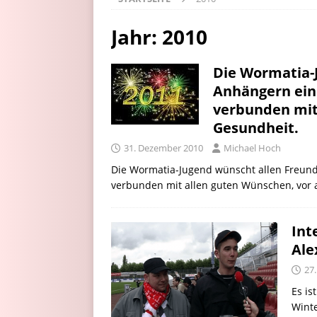
Jahr:
2010
Die Wormatia-
Anhängern eine
verbunden mit
Gesundheit.
31. Dezember 2010
Michael Hoch
Die Wormatia-Jugend wünscht allen Freund
verbunden mit allen guten Wünschen, vor 
Int
Ale
27
Es is
Wint