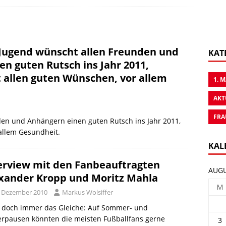
Jugend wünscht allen Freunden und
KAT
n guten Rutsch ins Jahr 2011,
 allen guten Wünschen, vor allem
1. 
AKT
FRA
en und Anhängern einen guten Rutsch ins Jahr 2011,
allem Gesundheit.
KAL
erview mit den Fanbeauftragten
AUGU
xander Kropp und Moritz Mahla
M
. Dezember 2010
Markus Wolsiffer
t doch immer das Gleiche: Auf Sommer- und
erpausen könnten die meisten Fußballfans gerne
3