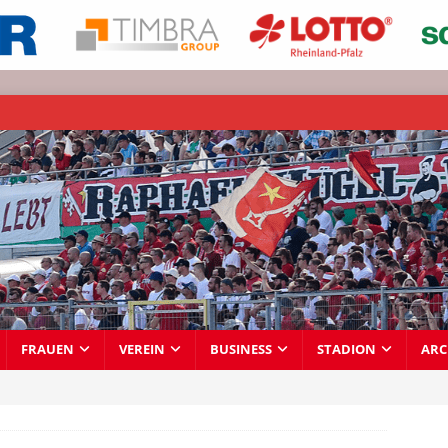
FRAUEN
VEREIN
BUSINESS
STADION
ARC