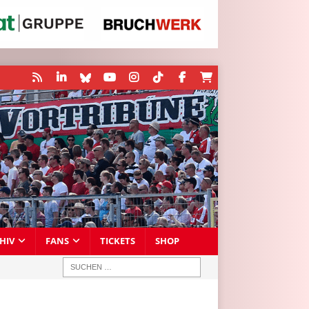
HIV
FANS
TICKETS
SHOP