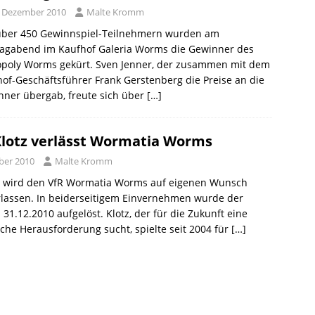
. Dezember 2010
Malte Kromm
über 450 Gewinnspiel-Teilnehmern wurden am
agabend im Kaufhof Galeria Worms die Gewinner des
opoly Worms gekürt. Sven Jenner, der zusammen mit dem
of-Geschäftsführer Frank Gerstenberg die Preise an die
nner übergab, freute sich über
[…]
Klotz verlässt Wormatia Worms
ber 2010
Malte Kromm
z wird den VfR Wormatia Worms auf eigenen Wunsch
erlassen. In beiderseitigem Einvernehmen wurde der
31.12.2010 aufgelöst. Klotz, der für die Zukunft eine
iche Herausforderung sucht, spielte seit 2004 für
[…]