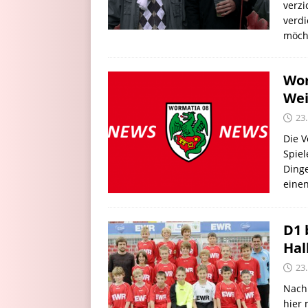
verzi
verdi
möch
Wor
Wei
23
Die 
Spiel
Ding
einen
D1 
Hal
23
Nach
hier 