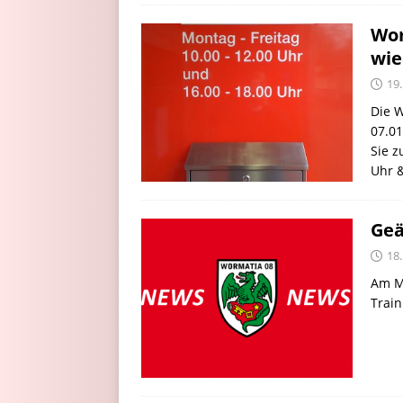
Wor
wie
19
Die W
07.01
Sie z
Uhr &
Geä
18
Am Mi
Train