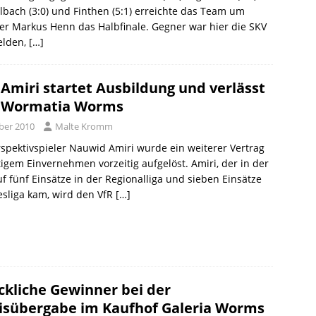
lbach (3:0) und Finthen (5:1) erreichte das Team um
er Markus Henn das Halbfinale. Gegner war hier die SKV
elden,
[…]
Amiri startet Ausbildung und verlässt
R Wormatia Worms
ber 2010
Malte Kromm
spektivspieler Nauwid Amiri wurde ein weiterer Vertrag
tigem Einvernehmen vorzeitig aufgelöst. Amiri, der in der
f fünf Einsätze in der Regionalliga und sieben Einsätze
esliga kam, wird den VfR
[…]
ckliche Gewinner bei der
isübergabe im Kaufhof Galeria Worms