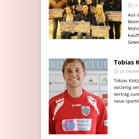
21
Aus 
Mont
Mon
Kaufh
Gewi
Tobias 
20. Dezem
Tobias Klot
vorzeitig v
Vertrag zum 
neue sportl