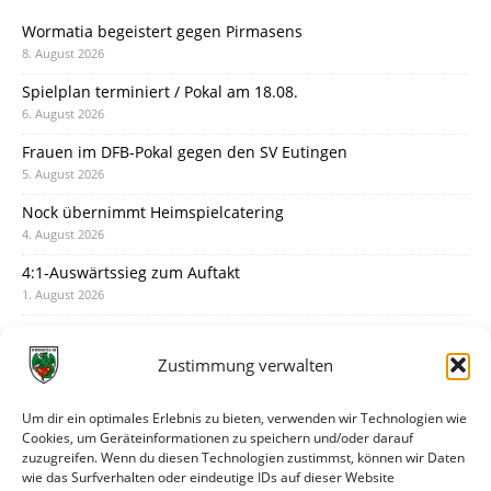
Wormatia begeistert gegen Pirmasens
8. August 2026
Spielplan terminiert / Pokal am 18.08.
6. August 2026
Frauen im DFB-Pokal gegen den SV Eutingen
5. August 2026
Nock übernimmt Heimspielcatering
4. August 2026
4:1-Auswärtssieg zum Auftakt
1. August 2026
Pokal: Wormatia muss zu Schott Mainz
31. Juli 2026
Zustimmung verwalten
Wormatia trauert um Jürgen Dinger
30. Juli 2026
Um dir ein optimales Erlebnis zu bieten, verwenden wir Technologien wie
Cookies, um Geräteinformationen zu speichern und/oder darauf
Deine Spielminute: 89+1
zuzugreifen. Wenn du diesen Technologien zustimmst, können wir Daten
28. Juli 2026
wie das Surfverhalten oder eindeutige IDs auf dieser Website