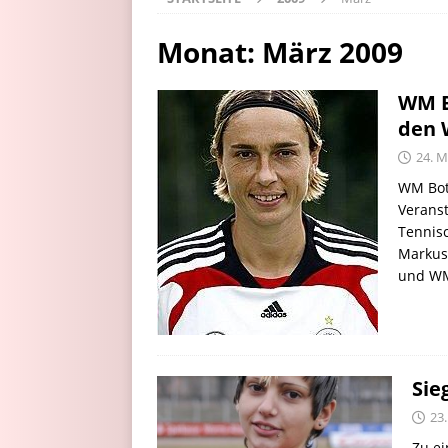
Monat:
März 2009
WM B
den 
24. M
WM Bot
Veranst
Tennis
Markus
und WM
Sie
23
Zu ei