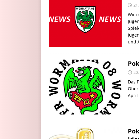
21
Wir m
Juge
Spiel
Juge
und 
Pok
20
Das P
Oberl
April
Pok