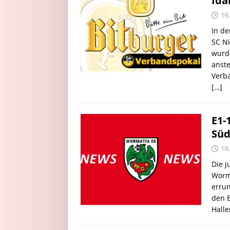
Ida
19
In de
SC N
wurd
anste
Verba
[…]
E1-
Sü
19
Die j
Worma
erru
den B
Halle