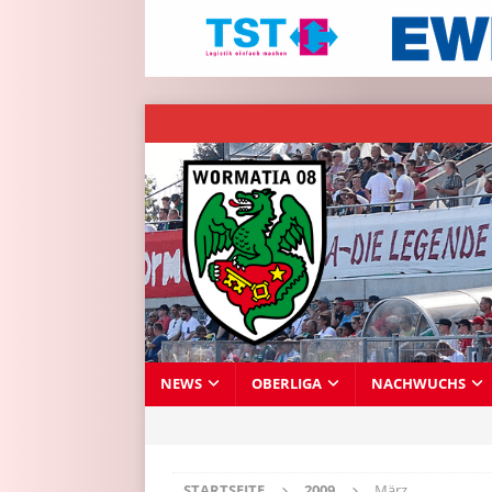
NEWS
OBERLIGA
NACHWUCHS
STARTSEITE
2009
März