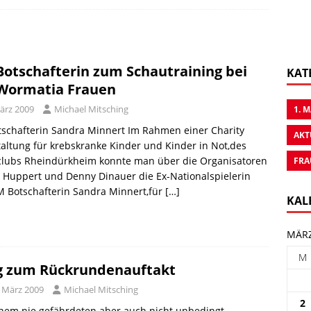
otschafterin zum Schautraining bei
KAT
Wormatia Frauen
ärz 2009
Michael Mitsching
1. 
schafterin Sandra Minnert Im Rahmen einer Charity
AKT
altung für krebskranke Kinder und Kinder in Not,des
clubs Rheindürkheim konnte man über die Organisatoren
FRA
 Huppert und Denny Dinauer die Ex-Nationalspielerin
 Botschafterin Sandra Minnert,für
[…]
KAL
MÄRZ
M
g zum Rückrundenauftakt
. März 2009
Michael Mitsching
2
nem nie gefährdeten aber auch nicht unbedingt