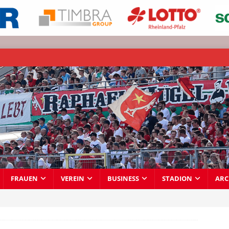
FRAUEN
VEREIN
BUSINESS
STADION
ARC