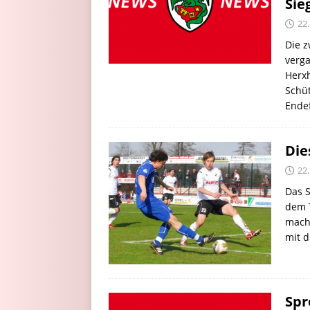
Sie
22
Die 
verga
Herxh
Schüt
Endef
Die
22
Das S
dem T
macht
mit d
Spr