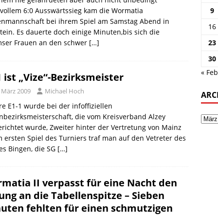
vollem 6:0 Ausswärtssieg kam die Wormatia
9
enmannschaft bei ihrem Spiel am Samstag Abend in
16
tein. Es dauerte doch einige Minuten,bis sich die
ser Frauen an den schwer
[…]
23
30
« Feb
1 ist „Vize“-Bezirksmeister
. März 2009
Michael Hoch
ARC
e E1-1 wurde bei der infoffiziellen
nbezirksmeisterschaft, die vom Kreisverband Alzey
richtet wurde, Zweiter hinter der Vertretung von Mainz
m ersten Spiel des Turniers traf man auf den Vetreter des
es Bingen, die SG
[…]
matia II verpasst für eine Nacht den
ung an die Tabellenspitze – Sieben
uten fehlten für einen schmutzigen