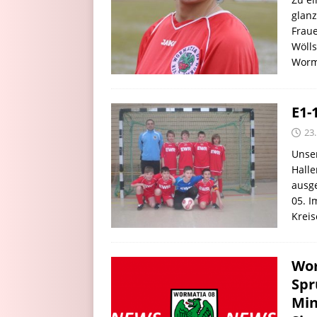
glanz
Frau
Wölls
Worm
E1-
23
Unser
Halle
ausge
05. I
Kreis
Wor
Spr
Min