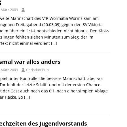
g
. März 2009
zweite Mannschaft des VfR Wormatia Worms kam am
ngenen Freitagabend (20.03.09) gegen den SV Viktoria
eim über ein 1:1-Unentschieden nicht hinaus. Den Klotz-
zlingen fehlten sieben Minuten zum Sieg, der im
fekt nicht einmal verdient
[…]
smal war alles anders
. März 2009
Christian Bub
piel unter Kontrolle, die bessere Mannschaft, aber vor
or fehlt der letzte Schliff und mit der ersten Chance
 der Gast auch noch das 0:1, nach einer simplen Ablage
er Hacke. So
[…]
echzeiten des Jugendvorstands