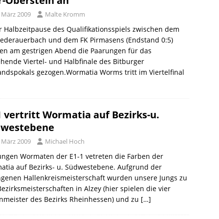
r-Oberstein an
. März 2009
Malte Kromm
r Halbzeitpause des Qualifikationsspiels zwischen dem
iederauerbach und dem FK Pirmasens (Endstand 0:5)
en am gestrigen Abend die Paarungen für das
hende Viertel- und Halbfinale des Bitburger
ndspokals gezogen.Wormatia Worms tritt im Viertelfinal
1 vertritt Wormatia auf Bezirks-u.
dwestebene
. März 2009
Michael Hoch
ungen Wormaten der E1-1 vetreten die Farben der
tia auf Bezirks- u. Südwestebene. Aufgrund der
ngenen Hallenkreismeisterschaft wurden unsere Jungs zu
ezirksmeisterschaften in Alzey (hier spielen die vier
nmeister des Bezirks Rheinhessen) und zu
[…]