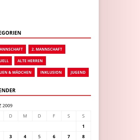
EGORIEN
MANNSCHAFT
2. MANNSCHAFT
UELL
ALTE HERREN
UEN & MÄDCHEN
INKLUSION
JUGEND
ENDER
 2009
D
M
D
F
S
S
1
3
4
5
6
7
8