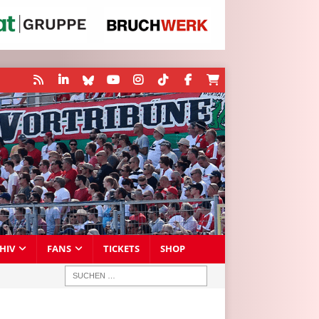
HIV
FANS
TICKETS
SHOP