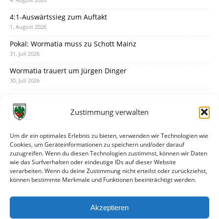
4:1-Auswärtssieg zum Auftakt
1. August 2026
Pokal: Wormatia muss zu Schott Mainz
31. Juli 2026
Wormatia trauert um Jürgen Dinger
30. Juli 2026
Deine Spielminute: 89+1
28. Juli 2026
Zustimmung verwalten
Neuer Rückensponsor
28. Juli 2026
Um dir ein optimales Erlebnis zu bieten, verwenden wir Technologien wie
Cookies, um Geräteinformationen zu speichern und/oder darauf
Neue Podcast-Folge: So tickt Björn!
zuzugreifen. Wenn du diesen Technologien zustimmst, können wir Daten
27. Juli 2026
wie das Surfverhalten oder eindeutige IDs auf dieser Website
verarbeiten. Wenn du deine Zustimmung nicht erteilst oder zurückziehst,
Eindrücke vom Stadionfest
können bestimmte Merkmale und Funktionen beeinträchtigt werden.
27. Juli 2026
Unterhaltsamer Abschlusstest mit später Niederlage
Akzeptieren
25. Juli 2026