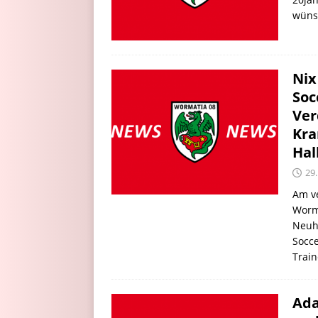
wünsc
Nix
Soc
Ver
Kra
Hal
29.
Am v
Worm
Neuha
Socce
Train
Ada