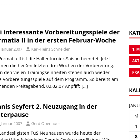
i interessante Vorbereitungsspiele der
KAT
matia II in der ersten Februar-Woche
 Januar 2007
Karl-Heinz Schneider
1. 
ormatia II ist die Hallenturnier-Saison beendet. Jetzt
AKT
nen die heißen letzten drei Wochen der Vorbereitung.
 den vielen Trainingseinheiten stehen auch wieder
FRA
e Vorbereitungsspiele auf dem Programm. So bereits am
enden Freitagabend, 02.02.07 Anpfiff:
[…]
KAL
nis Seyfert 2. Neuzugang in der
JANU
terpause
M
 Januar 2007
Gerd Obenauer
1
Landesligisten TuS Neuhausen wurde heute der
8
rigeMittelfeldspieler Dennis Seyfert verpflichtet. Wir