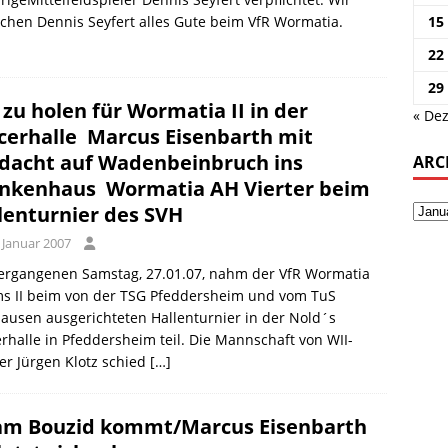
hen Dennis Seyfert alles Gute beim VfR Wormatia.
15
22
29
 zu holen für Wormatia II in der
« Dez
cerhalle  Marcus Eisenbarth mit
dacht auf Wadenbeinbruch ins
ARC
nkenhaus  Wormatia AH Vierter beim
lenturnier des SVH
 Januar 2007
ergangenen Samstag, 27.01.07, nahm der VfR Wormatia
s II beim von der TSG Pfeddersheim und vom TuS
usen ausgerichteten Hallenturnier in der Nold´s
rhalle in Pfeddersheim teil. Die Mannschaft von WII-
er Jürgen Klotz schied
[…]
m Bouzid kommt/Marcus Eisenbarth