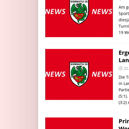
Am ge
Spor
diesj
Turn
19 Wo
Erg
La
22.
Die T
in La
Parti
(5:1)
(3:2)
Pri
Wor