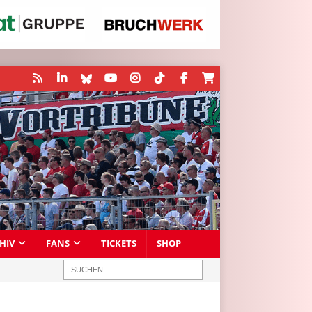
HIV
FANS
TICKETS
SHOP