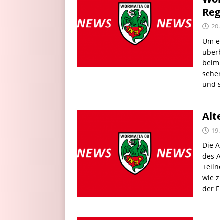
Reg
20.
Um es
über
beim 
sehe
und s
Alt
19.
Die A
des 
Teiln
wie z
der F