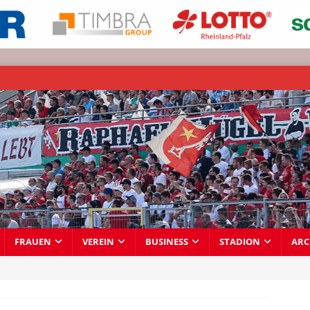
FRAUEN
VEREIN
BUSINESS
STADION
ARC