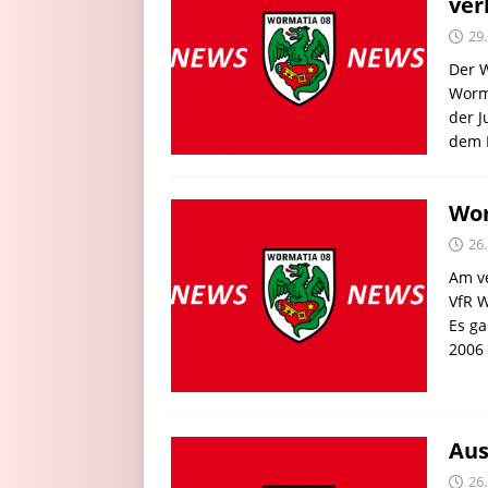
ver
29.
Der 
Worma
der 
dem
Wor
26.
Am v
VfR W
Es ga
2006 
Aus
26.