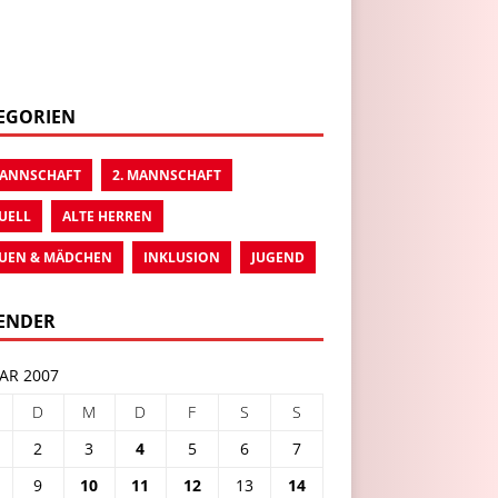
EGORIEN
MANNSCHAFT
2. MANNSCHAFT
UELL
ALTE HERREN
UEN & MÄDCHEN
INKLUSION
JUGEND
ENDER
AR 2007
D
M
D
F
S
S
2
3
4
5
6
7
9
10
11
12
13
14