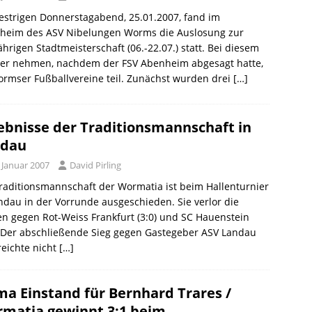
strigen Donnerstagabend, 25.01.2007, fand im
theim des ASV Nibelungen Worms die Auslosung zur
ährigen Stadtmeisterschaft (06.-22.07.) statt. Bei diesem
ier nehmen, nachdem der FSV Abenheim abgesagt hatte,
rmser Fußballvereine teil. Zunächst wurden drei
[…]
ebnisse der Traditionsmannschaft in
ndau
 Januar 2007
David Pirling
raditionsmannschaft der Wormatia ist beim Hallenturnier
ndau in der Vorrunde ausgeschieden. Sie verlor die
en gegen Rot-Weiss Frankfurt (3:0) und SC Hauenstein
. Der abschließende Sieg gegen Gastegeber ASV Landau
 reichte nicht
[…]
ma Einstand für Bernhard Trares /
matia gewinnt 3:1 beim