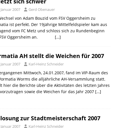
letzt sich schwer
 Januar 2007
Gerd Obenauer
Wechsel von Adam Bouzid vom FSV Oggersheim zu
tia ist perfekt. Der 19jährige Mittelfeldspieler kam aus
Jugend vom FC Metz und schloss sich zu Rundenbeginn
 FSV Oggersheim an.
[…]
matia AH stellt die Weichen für 2007
 Januar 2007
Karl-Heinz Schneider
ergangenen Mittwoch, 24.01.2007, fand im VIP-Raum des
ormatia Worms die alljährliche AH-Versammlung statt.
lt hier die Berichte über die Aktivitäten des letzten Jahres
vorzutragen sowie die Weichen für das Jahr 2007
[…]
losung zur Stadtmeisterschaft 2007
 Januar 2007
Karl-Heinz Schneider