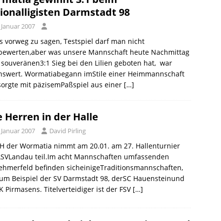
ionalligisten Darmstadt 98
 Januar 2007
 vorweg zu sagen, Testspiel darf man nicht
bewerten,aber was unsere Mannschaft heute Nachmittag
souveränen3:1 Sieg bei den Lilien geboten hat, war
nswert. Wormatiabegann imStile einer Heimmannschaft
orgte mit päzisemPaßspiel aus einer
[…]
e Herren in der Halle
 Januar 2007
David Pirling
H der Wormatia nimmt am 20.01. am 27. Hallenturnier
ASVLandau teil.Im acht Mannschaften umfassenden
ehmerfeld befinden sicheinigeTraditionsmannschaften,
um Beispiel der SV Darmstadt 98, derSC Hauensteinund
K Pirmasens. Titelverteidiger ist der FSV
[…]