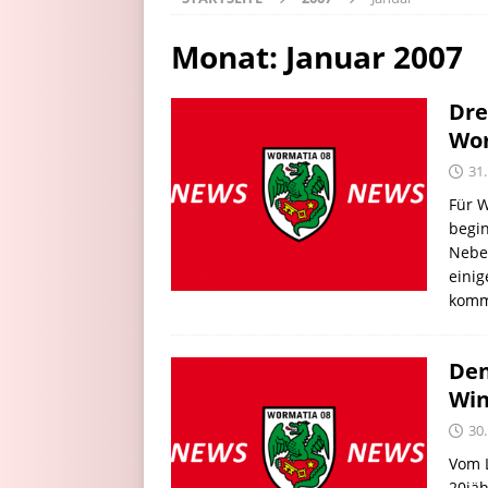
Monat:
Januar 2007
Dre
Wor
31.
Für W
begin
Neben
einig
komm
Den
Win
30.
Vom 
20jäh