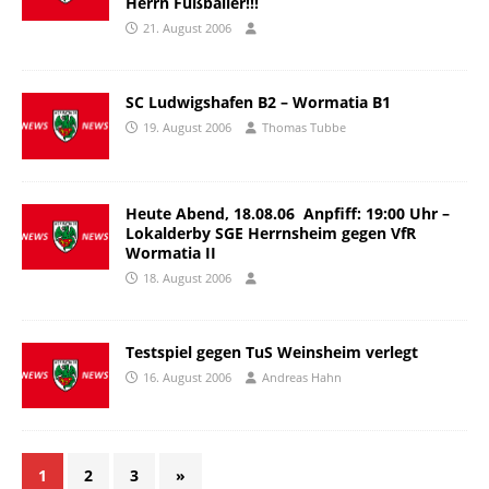
Herrn Fußballer!!!
21. August 2006
SC Ludwigshafen B2 – Wormatia B1
19. August 2006
Thomas Tubbe
Heute Abend, 18.08.06  Anpfiff: 19:00 Uhr –
Lokalderby SGE Herrnsheim gegen VfR
Wormatia II
18. August 2006
Testspiel gegen TuS Weinsheim verlegt
16. August 2006
Andreas Hahn
1
2
3
»