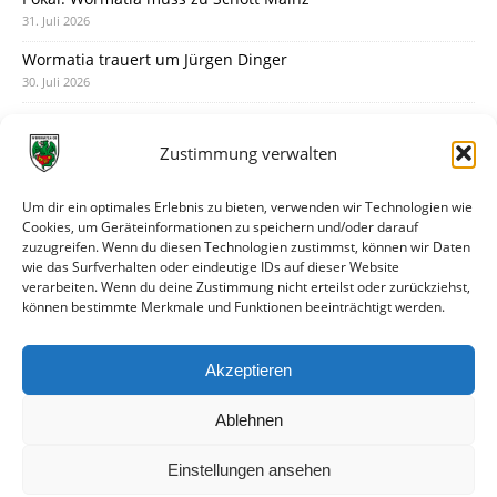
31. Juli 2026
Wormatia trauert um Jürgen Dinger
30. Juli 2026
Deine Spielminute: 89+1
28. Juli 2026
Zustimmung verwalten
Neuer Rückensponsor
28. Juli 2026
Um dir ein optimales Erlebnis zu bieten, verwenden wir Technologien wie
Cookies, um Geräteinformationen zu speichern und/oder darauf
Neue Podcast-Folge: So tickt Björn!
zuzugreifen. Wenn du diesen Technologien zustimmst, können wir Daten
27. Juli 2026
wie das Surfverhalten oder eindeutige IDs auf dieser Website
verarbeiten. Wenn du deine Zustimmung nicht erteilst oder zurückziehst,
Eindrücke vom Stadionfest
können bestimmte Merkmale und Funktionen beeinträchtigt werden.
27. Juli 2026
Unterhaltsamer Abschlusstest mit später Niederlage
Akzeptieren
25. Juli 2026
Ablehnen
Einstellungen ansehen