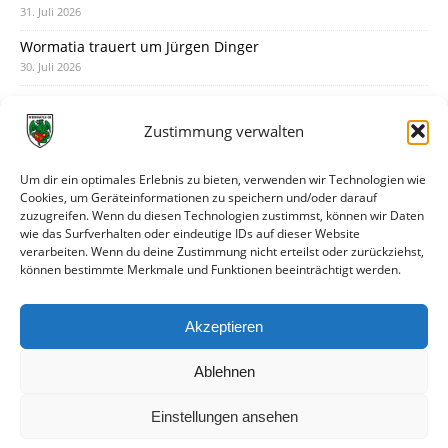
31. Juli 2026
Wormatia trauert um Jürgen Dinger
30. Juli 2026
Deine Spielminute: 89+1
28. Juli 2026
Zustimmung verwalten
Neuer Rückensponsor
28. Juli 2026
Um dir ein optimales Erlebnis zu bieten, verwenden wir Technologien wie
Cookies, um Geräteinformationen zu speichern und/oder darauf
Neue Podcast-Folge: So tickt Björn!
zuzugreifen. Wenn du diesen Technologien zustimmst, können wir Daten
27. Juli 2026
wie das Surfverhalten oder eindeutige IDs auf dieser Website
verarbeiten. Wenn du deine Zustimmung nicht erteilst oder zurückziehst,
Eindrücke vom Stadionfest
können bestimmte Merkmale und Funktionen beeinträchtigt werden.
27. Juli 2026
Unterhaltsamer Abschlusstest mit später Niederlage
Akzeptieren
25. Juli 2026
Ablehnen
Einstellungen ansehen