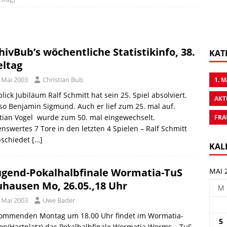
hivBub’s wöchentliche Statistikinfo, 38.
KAT
eltag
. Mai 2003
Christian Bub
1. 
lick Jubiläum Ralf Schmitt hat sein 25. Spiel absolviert.
AKT
o Benjamin Sigmund. Auch er lief zum 25. mal auf.
tian Vogel wurde zum 50. mal eingewechselt.
FRA
nswertes 7 Tore in den letzten 4 Spielen – Ralf Schmitt
bschiedet
[…]
KAL
ugend-Pokalhalbfinale Wormatia-TuS
MAI 
hausen Mo, 26.05.,18 Uhr
M
. Mai 2003
Uwe Bader
ommenden Montag um 18.00 Uhr findet im Wormatia-
5
on(Hartplatz) das Pokalhalbfinale Wormatia Worms – TuS