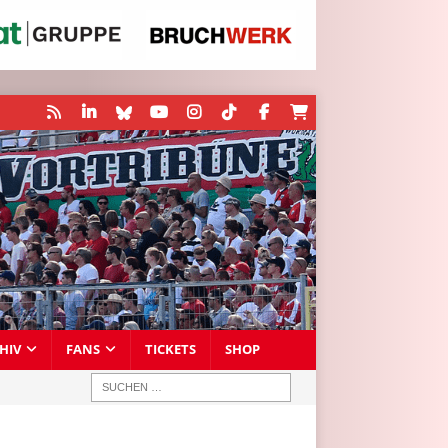
HIV
FANS
TICKETS
SHOP