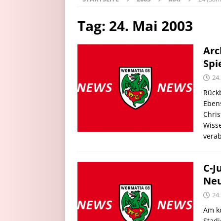
Tag:
24. Mai 2003
Arc
Spi
24
Rückb
Ebens
Chris
Wisse
vera
C-J
Neu
24
Am k
Stadi