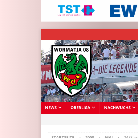
NEWS
OBERLIGA
NACHWUCHS
STARTSEITE
2003
MAI
24 (Sam