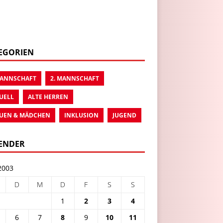
EGORIEN
MANNSCHAFT
2. MANNSCHAFT
UELL
ALTE HERREN
UEN & MÄDCHEN
INKLUSION
JUGEND
ENDER
2003
D
M
D
F
S
S
1
2
3
4
6
7
8
9
10
11