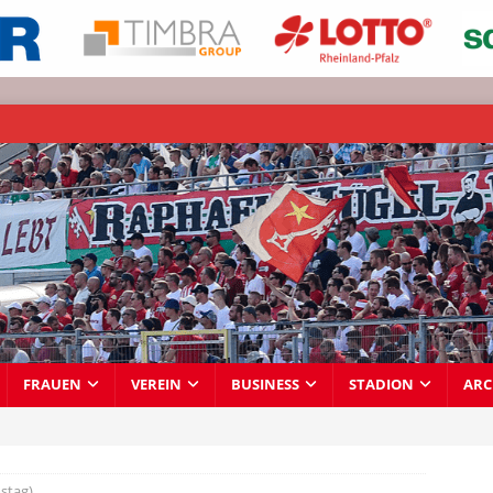
FRAUEN
VEREIN
BUSINESS
STADION
ARC
stag)