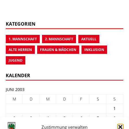
KATEGORIEN
1. MANNSCHAFT
2. MANNSCHAFT
AKTUELL
ALTE HERREN
FRAUEN & MÄDCHEN
INKLUSION
JUGEND
KALENDER
JUNI 2003
M
D
M
D
F
S
S
1
2
3
4
5
6
7
8
Zustimmung verwalten
9
10
11
12
13
14
15