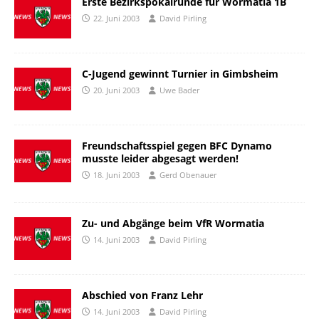
Erste Bezirkspokalrunde für Wormatia 1B
22. Juni 2003
David Pirling
C-Jugend gewinnt Turnier in Gimbsheim
20. Juni 2003
Uwe Bader
Freundschaftsspiel gegen BFC Dynamo
musste leider abgesagt werden!
18. Juni 2003
Gerd Obenauer
Zu- und Abgänge beim VfR Wormatia
14. Juni 2003
David Pirling
Abschied von Franz Lehr
14. Juni 2003
David Pirling