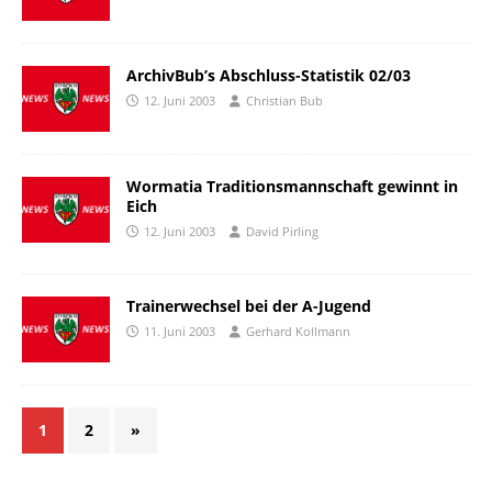
ArchivBub’s Abschluss-Statistik 02/03
12. Juni 2003
Christian Bub
Wormatia Traditionsmannschaft gewinnt in
Eich
12. Juni 2003
David Pirling
Trainerwechsel bei der A-Jugend
11. Juni 2003
Gerhard Kollmann
1
2
»