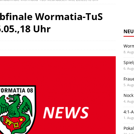
lbfinale Wormatia-TuS
05.,18 Uhr
NEU
Worm
8. Aug
Spiel
6. Aug
Frau
5. Aug
Nock
4. Aug
4:1-
1. Aug
Poka