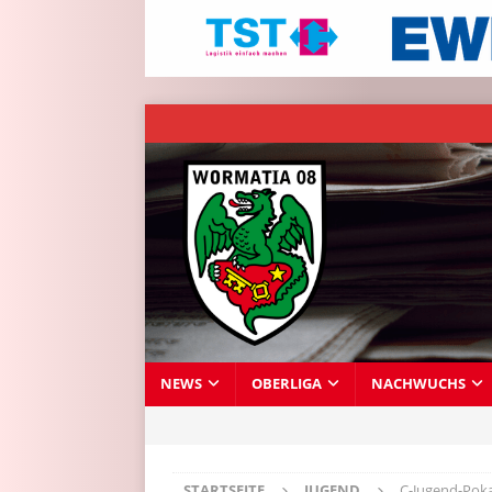
NEWS
OBERLIGA
NACHWUCHS
STARTSEITE
JUGEND
C-Jugend-Poka