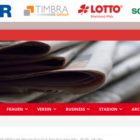
FRAUEN
VEREIN
BUSINESS
STADION
ARC
lhalbfinale Wormatia-TuS Neuhausen Mo, 26.05.,18 Uhr