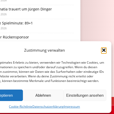
i 2026
atia trauert um Jürgen Dinger
i 2026
e Spielminute: 89+1
i 2026
r Rückensponsor
i 2026
Zustimmung verwalten
Podcast-Folge: So tickt Björn!
i 2026
optimales Erlebnis zu bieten, verwenden wir Technologien wie Cookies, um
mationen zu speichern und/oder darauf zuzugreifen. Wenn du diesen
n zustimmst, können wir Daten wie das Surfverhalten oder eindeutige IDs
Website verarbeiten. Wenn du deine Zustimmung nicht erteilst oder
t, können bestimmte Merkmale und Funktionen beeinträchtigt werden.
eptieren
Ablehnen
Einstellungen ansehen
ATENSCHUTZERKLÄRUNG
COOKIE-RICHTLINIE (EU)
Cookie-Richtlinie
Datenschutzerklärung
Impressum