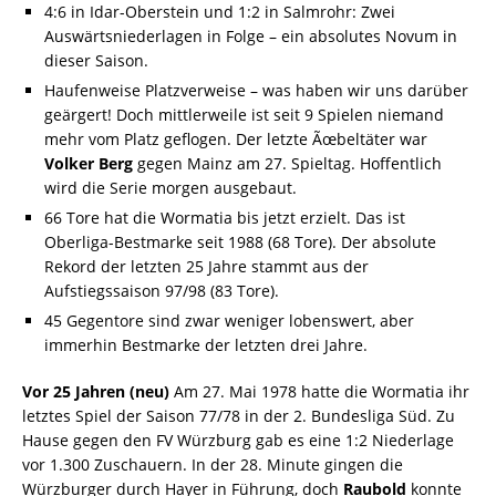
4:6 in Idar-Oberstein und 1:2 in Salmrohr: Zwei
Auswärtsniederlagen in Folge – ein absolutes Novum in
dieser Saison.
Haufenweise Platzverweise – was haben wir uns darüber
geärgert! Doch mittlerweile ist seit 9 Spielen niemand
mehr vom Platz geflogen. Der letzte Ãœbeltäter war
Volker Berg
gegen Mainz am 27. Spieltag. Hoffentlich
wird die Serie morgen ausgebaut.
66 Tore hat die Wormatia bis jetzt erzielt. Das ist
Oberliga-Bestmarke seit 1988 (68 Tore). Der absolute
Rekord der letzten 25 Jahre stammt aus der
Aufstiegssaison 97/98 (83 Tore).
45 Gegentore sind zwar weniger lobenswert, aber
immerhin Bestmarke der letzten drei Jahre.
Vor 25 Jahren (neu)
Am 27. Mai 1978 hatte die Wormatia ihr
letztes Spiel der Saison 77/78 in der 2. Bundesliga Süd. Zu
Hause gegen den FV Würzburg gab es eine 1:2 Niederlage
vor 1.300 Zuschauern. In der 28. Minute gingen die
Würzburger durch Hayer in Führung, doch
Raubold
konnte