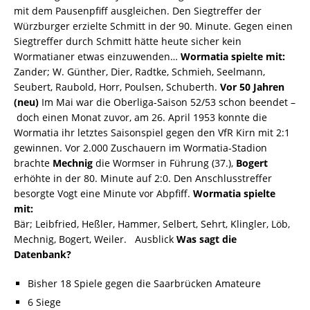
mit dem Pausenpfiff ausgleichen. Den Siegtreffer der
Würzburger erzielte Schmitt in der 90. Minute. Gegen einen
Siegtreffer durch Schmitt hätte heute sicher kein
Wormatianer etwas einzuwenden…
Wormatia spielte mit:
Zander; W. Günther, Dier, Radtke, Schmieh, Seelmann,
Seubert, Raubold, Horr, Poulsen, Schuberth.
Vor 50 Jahren
(neu)
Im Mai war die Oberliga-Saison 52/53 schon beendet –
doch einen Monat zuvor, am 26. April 1953 konnte die
Wormatia ihr letztes Saisonspiel gegen den VfR Kirn mit 2:1
gewinnen. Vor 2.000 Zuschauern im Wormatia-Stadion
brachte
Mechnig
die Wormser in Führung (37.),
Bogert
erhöhte in der 80. Minute auf 2:0. Den Anschlusstreffer
besorgte Vogt eine Minute vor Abpfiff.
Wormatia spielte
mit:
Bär; Leibfried, Heßler, Hammer, Selbert, Sehrt, Klingler, Löb,
Mechnig, Bogert, Weiler. Ausblick
Was sagt die
Datenbank?
Bisher 18 Spiele gegen die Saarbrücken Amateure
6 Siege