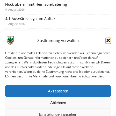
Nock übernimmt Heimspielcatering
4. August 2026
4:1-Auswärtssieg zum Auftakt
1. August 2026
Pokal: Wormatia muss zu Schott Mainz
31. Juli 2026
Zustimmung verwalten
Wormatia trauert um Jürgen Dinger
30. Juli 2026
Um dir ein optimales Erlebnis zu bieten, verwenden wir Technologien wie
Cookies, um Geräteinformationen zu speichern und/oder darauf
Deine Spielminute: 89+1
zuzugreifen. Wenn du diesen Technologien zustimmst, können wir Daten
28. Juli 2026
wie das Surfverhalten oder eindeutige IDs auf dieser Website
verarbeiten. Wenn du deine Zustimmung nicht erteilst oder zurückziehst,
Neuer Rückensponsor
können bestimmte Merkmale und Funktionen beeinträchtigt werden.
28. Juli 2026
Neue Podcast-Folge: So tickt Björn!
Akzeptieren
27. Juli 2026
Ablehnen
Einstellungen ansehen