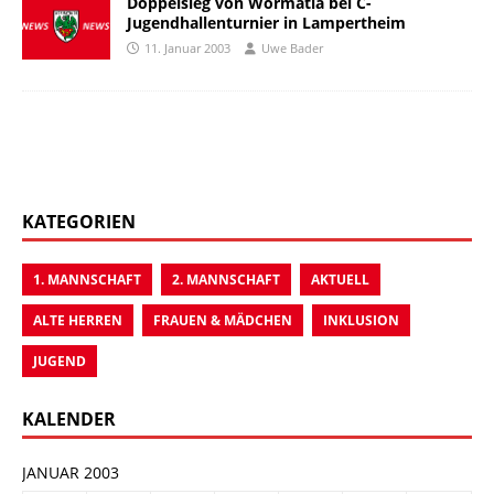
Doppelsieg von Wormatia bei C-
Jugendhallenturnier in Lampertheim
11. Januar 2003
Uwe Bader
KATEGORIEN
1. MANNSCHAFT
2. MANNSCHAFT
AKTUELL
ALTE HERREN
FRAUEN & MÄDCHEN
INKLUSION
JUGEND
KALENDER
JANUAR 2003