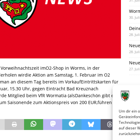
31. Jul
Worm
30. Jul
Dein
28. Jul
Neue
28. Jul
Neue 
 Vorweihnachtszeit imO2-Shop in Worms, in der
27. Jul
derholen wirdie Aktion am Samstag, 1. Februar im O2
an an diesem Tag bereits im VorkaufEintrittskarten für
ruar, 15.30 Uhr, gegen Eintracht Bad Kreuznach
e Mitglied beim VfR Wormatia (alsDankeschön gibt es
s zum Saisonende zum Aktionspreis von 200 EUR,führen wir
Um dir ein 
Geräteinfor
Technologie
auf dieser 
zurückziehs