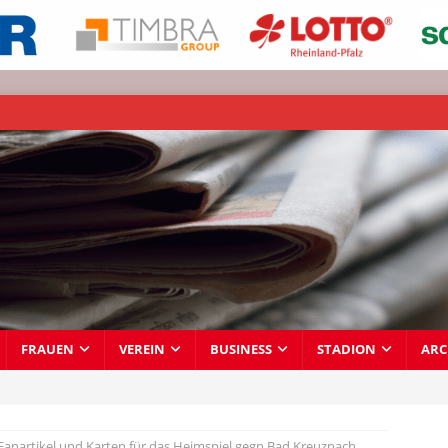
FRAUEN
VEREIN
BUSINESS
STADION
ARC
Fanartikel und Karten für das Heimspiel gegn Bad Kreuznach,