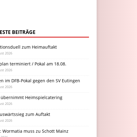
ESTE BEITRÄGE
itionsduell zum Heimauftakt
ust 2026
plan terminiert / Pokal am 18.08.
ust 2026
en im DFB-Pokal gegen den SV Eutingen
ust 2026
 übernimmt Heimspielcatering
ust 2026
Auswärtssieg zum Auftakt
ust 2026
l: Wormatia muss zu Schott Mainz