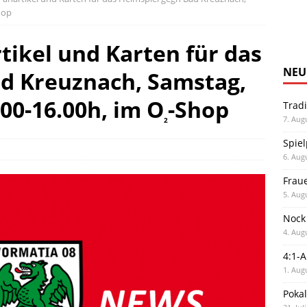
hop
tikel und Karten für das
NEU
d Kreuznach, Samstag,
.00-16.00h, im O
-Shop
Trad
7. Aug
2
Spiel
6. Aug
Frau
5. Aug
Nock
4. Aug
4:1-
1. Aug
Poka