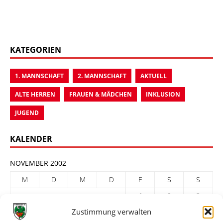
KATEGORIEN
1. MANNSCHAFT
2. MANNSCHAFT
AKTUELL
ALTE HERREN
FRAUEN & MÄDCHEN
INKLUSION
JUGEND
KALENDER
NOVEMBER 2002
M
D
M
D
F
S
S
1
2
3
Zustimmung verwalten
4
5
6
7
8
9
10