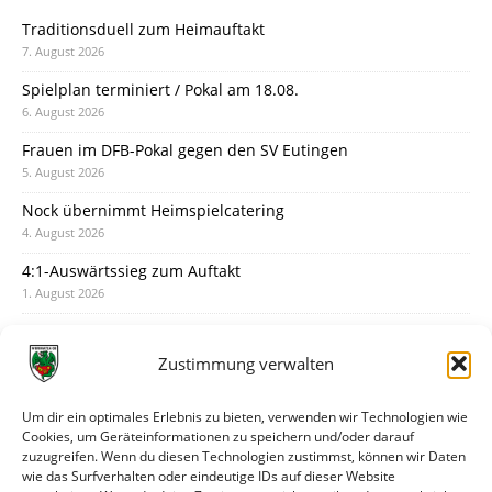
Traditionsduell zum Heimauftakt
7. August 2026
Spielplan terminiert / Pokal am 18.08.
6. August 2026
Frauen im DFB-Pokal gegen den SV Eutingen
5. August 2026
Nock übernimmt Heimspielcatering
4. August 2026
4:1-Auswärtssieg zum Auftakt
1. August 2026
Pokal: Wormatia muss zu Schott Mainz
31. Juli 2026
Zustimmung verwalten
Wormatia trauert um Jürgen Dinger
30. Juli 2026
Um dir ein optimales Erlebnis zu bieten, verwenden wir Technologien wie
Cookies, um Geräteinformationen zu speichern und/oder darauf
Deine Spielminute: 89+1
zuzugreifen. Wenn du diesen Technologien zustimmst, können wir Daten
28. Juli 2026
wie das Surfverhalten oder eindeutige IDs auf dieser Website