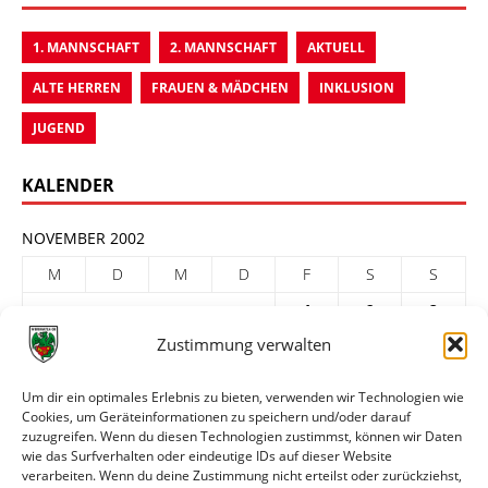
1. MANNSCHAFT
2. MANNSCHAFT
AKTUELL
ALTE HERREN
FRAUEN & MÄDCHEN
INKLUSION
JUGEND
KALENDER
NOVEMBER 2002
M
D
M
D
F
S
S
1
2
3
Zustimmung verwalten
4
5
6
7
8
9
10
11
12
13
14
15
16
17
Um dir ein optimales Erlebnis zu bieten, verwenden wir Technologien wie
Cookies, um Geräteinformationen zu speichern und/oder darauf
18
19
20
21
22
23
24
zuzugreifen. Wenn du diesen Technologien zustimmst, können wir Daten
25
26
27
28
29
30
wie das Surfverhalten oder eindeutige IDs auf dieser Website
verarbeiten. Wenn du deine Zustimmung nicht erteilst oder zurückziehst,
« Okt.
Dez. »