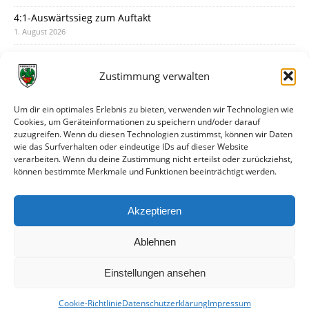
4:1-Auswärtssieg zum Auftakt
1. August 2026
Pokal: Wormatia muss zu Schott Mainz
31. Juli 2026
Zustimmung verwalten
Wormatia trauert um Jürgen Dinger
30. Juli 2026
Um dir ein optimales Erlebnis zu bieten, verwenden wir Technologien wie
Cookies, um Geräteinformationen zu speichern und/oder darauf
Deine Spielminute: 89+1
zuzugreifen. Wenn du diesen Technologien zustimmst, können wir Daten
28. Juli 2026
wie das Surfverhalten oder eindeutige IDs auf dieser Website
verarbeiten. Wenn du deine Zustimmung nicht erteilst oder zurückziehst,
Neuer Rückensponsor
können bestimmte Merkmale und Funktionen beeinträchtigt werden.
28. Juli 2026
Neue Podcast-Folge: So tickt Björn!
Akzeptieren
27. Juli 2026
Ablehnen
Einstellungen ansehen
Cookie-Richtlinie
Datenschutzerklärung
Impressum
© VfR Wormatia Worms