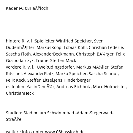
Kader FC 08HaÃŸloch:
hintere R. v. l.:Spielleiter Winfried Speicher, Sven
DudenhÃ¶ffer, MarkusKoop, Tobias Kohl, Christian Lederle,
Sascha Floth, AlexanderBeckmann, Christoph BÃ¼rger, Felix
Gospodarczyk, TrainerSteffen Mack
vordere R. v. l.: UweRudingsdorfer, Markus MÃ¼ller, Stefan
Ritschel, AlexanderPlatz, Marko Speicher, Sascha Schnur,
Felix Keck, Steffen Litzel,Jens Hinderberger
es fehlen: YasinDemÃ¼r, Andreas Eichholz, Marc Hofmeister,
ChristianHeck
Stadion: Stadion am Schwimmbad -Adam-Stegerwald-
StraÃŸe
weitere Infos unter www.08hassloch.de