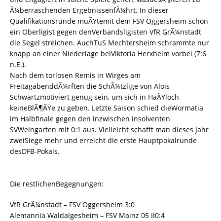
Ã¼berraschenden ErgebnissenfÃ¼hrt. In dieser
Qualifikationsrunde muÃŸtemit dem FSV Oggersheim schon
ein Oberligist gegen denVerbandsligisten VfR GrÃ¼nstadt
die Segel streichen. AuchTuS Mechtersheim schrammte nur
knapp an einer Niederlage beiViktoria Herxheim vorbei (7:6
n.E.).
Nach dem torlosen Remis in Wirges am
FreitagabenddÃ¼rften die SchÃ¼tzlige von Alois
Schwartzmotiviert genug sein, um sich in HaÃŸloch
keineBlÃ¶ÃŸe zu geben. Letzte Saison schied dieWormatia
im Halbfinale gegen den inzwischen insolventen
SVWeingarten mit 0:1 aus. Vielleicht schafft man dieses Jahr
zweiSiege mehr und erreicht die erste Hauptpokalrunde
desDFB-Pokals.
Die restlichenBegegnungen:
VfR GrÃ¼nstadt – FSV Oggersheim 3:0
Alemannia Waldalgesheim – FSV Mainz 05 II0:4