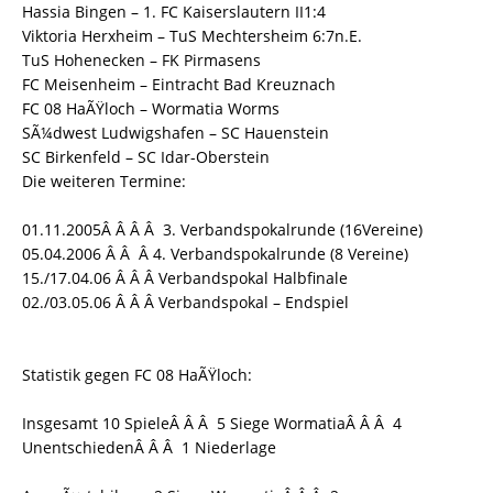
Hassia Bingen – 1. FC Kaiserslautern II1:4
Viktoria Herxheim – TuS Mechtersheim 6:7n.E.
TuS Hohenecken – FK Pirmasens
FC Meisenheim – Eintracht Bad Kreuznach
FC 08 HaÃŸloch – Wormatia Worms
SÃ¼dwest Ludwigshafen – SC Hauenstein
SC Birkenfeld – SC Idar-Oberstein
Die weiteren Termine:
01.11.2005Â Â Â Â 3. Verbandspokalrunde (16Vereine)
05.04.2006 Â Â Â 4. Verbandspokalrunde (8 Vereine)
15./17.04.06 Â Â Â Verbandspokal Halbfinale
02./03.05.06 Â Â Â Verbandspokal – Endspiel
Statistik gegen FC 08 HaÃŸloch:
Insgesamt 10 SpieleÂ Â Â 5 Siege WormatiaÂ Â Â 4
UnentschiedenÂ Â Â 1 Niederlage