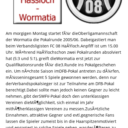
Am morgigen Montag startet fÃ¼r dieOberligamannschaft
der Wormatia die Pokalrunde 2005/06. Dabeigastiert man
beim Verbandsligisten FC 08 HaÃŸloch.Anpfiff ist um 15.00
Uhr. WÃ¤hrend HaÃŸlochschon zwei Pokalrunden absolviert
hat (5:3 und 5:1), greift dieWormatia erst jetzt zur
Qualifikationsrunde fÃ¼r die3.Runde ins Pokalgeschehen
ein. Um nÃ¤chste Saison imDFB-Pokal antreten zu dÃ¼rfen,
mÃ¼sseninsgesamt 5 Spiele gewonnen werden, denn nur
derVerbandspokalsieger ist zur Teilnahme am DFB-Pokal
berechtigt.Dabei sollte man jedoch keinen Gegner zu leicht
nehmen, gibt derSWFV-Pokal doch den unterklassigen
Vereinen dieMÃ¶glichkeit, sich einmal im Jahr
mithÃ¶herklassigen Vereinen zu messen.ZusÃ¤tzliche
Einnahmen, attraktive Gegner und evtl.gegnerische Fans
lassen die Spieler zumeist bis in die Haarspitzenmotiviert
und engagiert in solche Spiele gehen, wasdesÃ¶fteren zu