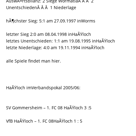
AuswÃ¤rtsbilanz: 2 Siege WormatiaÂ Â Â 2
UnentschiedenÂ Â Â 1 Niederlage
hÃ¶chster Sieg: 5:1 am 27.09.1997 inWorms
letzter Sieg 2:0 am 08.04.1998 inHaÃŸloch
letztes Unentschieden: 1:1 am 19.08.1995 inHaÃŸloch
letzte Niederlage: 4:0 am 19.11.1994 inHaÃŸloch
alle Spiele findet man hier.
HaÃŸloch imVerbandspokal 2005/06:
SV Gommersheim – 1. FC 08 HaÃŸloch 3 :5
VfB HaÃŸloch – 1. FC 08HaÃŸloch 1 : 5