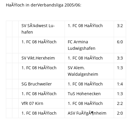
HaÃŸloch in derVerbandsliga 2005/06:
SV SÃ¼dwest Lu-
1. FC 08 HaÃŸloch
3:2
hafen
1. FC 08 HaÃŸloch
FC Armina
6:0
Ludwigshafen
SV Vikt.Herxheim
1. FC 08 HaÃŸloch
3:3
1. FC 08 HaÃŸloch
SV Alem.
1:3
Waldalgesheim
SG Bruchweiler
1. FC 08 HaÃŸloch
1:4
1. FC 08 HaÃŸloch
TuS Hohenecken
1:3
VfR 07 Kirn
1. FC 08 HaÃŸloch
2:2
1. FC 08 HaÃŸloch
ASV FuÃŸgÃ¶nheim
2:0