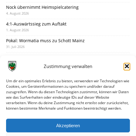
Nock übernimmt Heimspielcatering
4. August 2026
4:1-Auswärtssieg zum Auftakt
1. August 2026
Pokal: Wormatia muss zu Schott Mainz
31. Juli 2026
Wormatia trauert um Jürgen Dinger
30. Juli 2026
Zustimmung verwalten
Deine Spielminute: 89+1
28. Juli 2026
Um dir ein optimales Erlebnis zu bieten, verwenden wir Technologien wie
Cookies, um Geräteinformationen zu speichern und/oder darauf
Neuer Rückensponsor
zuzugreifen. Wenn du diesen Technologien zustimmst, können wir Daten
28. Juli 2026
wie das Surfverhalten oder eindeutige IDs auf dieser Website
verarbeiten. Wenn du deine Zustimmung nicht erteilst oder zurückziehst,
Neue Podcast-Folge: So tickt Björn!
können bestimmte Merkmale und Funktionen beeinträchtigt werden.
27. Juli 2026
Eindrücke vom Stadionfest
Akzeptieren
27. Juli 2026