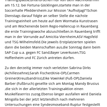
am 15.12. bei Fortuna Göcklingen,startete man in der
Soccerhalle Pfeddersheim zur Mission "Aufholjagt"!Schon
Dienstags darauf folgte an selber Stelle die nächste
Trainingseinheit um heute auf dem Wormatia Kunstrasen
und am Wochenende beim Regio-Hallencup in Rauenberg
die erste Trainingswoche abzuschließen.In Rauenberg trifft
man in der Vorrunde auf Amicitia Viernheim,ASV Hagsfeld
und TSG Wilhelmsfeld.Die jeweils Erstplatzierten spielen
dann die beiden Mannschaften aus,die Sonntag dann beim
SAP Cup u.a. gegen FC Sand,Bayer Leverkusen,TSG
Hoffenheim und FC Zürich antreten dürfen.
Zu den derzeitig immer noch verletzten Sabrina Dirks
(Achillessehne),Sarah Fischer(Knie-OP),Carmen
Greiner(Kreuzbandriss),Eike Vowinkel (Fuß-OP),Daniela
Barber (Fußbruch) gesellte sich am Montag Mandy Brusius
,die sich in der allerletzten Trainingsaktion einen
Muskelfaserriss zuzog.Ebenso länger ausfallen wird Daniela
Mingolla bei der jetzt letztendlich nach mehreren
Untersuchungen eine Syndesmoseband-Ruptur festgestellt