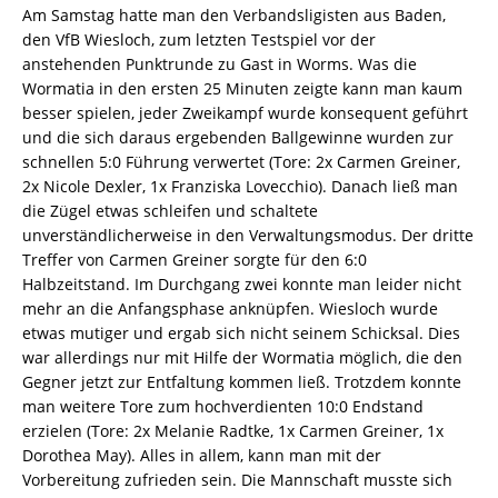
Am Samstag hatte man den Verbandsligisten aus Baden,
den VfB Wiesloch, zum letzten Testspiel vor der
anstehenden Punktrunde zu Gast in Worms. Was die
Wormatia in den ersten 25 Minuten zeigte kann man kaum
besser spielen, jeder Zweikampf wurde konsequent geführt
und die sich daraus ergebenden Ballgewinne wurden zur
schnellen 5:0 Führung verwertet (Tore: 2x Carmen Greiner,
2x Nicole Dexler, 1x Franziska Lovecchio). Danach ließ man
die Zügel etwas schleifen und schaltete
unverständlicherweise in den Verwaltungsmodus. Der dritte
Treffer von Carmen Greiner sorgte für den 6:0
Halbzeitstand. Im Durchgang zwei konnte man leider nicht
mehr an die Anfangsphase anknüpfen. Wiesloch wurde
etwas mutiger und ergab sich nicht seinem Schicksal. Dies
war allerdings nur mit Hilfe der Wormatia möglich, die den
Gegner jetzt zur Entfaltung kommen ließ. Trotzdem konnte
man weitere Tore zum hochverdienten 10:0 Endstand
erzielen (Tore: 2x Melanie Radtke, 1x Carmen Greiner, 1x
Dorothea May). Alles in allem, kann man mit der
Vorbereitung zufrieden sein. Die Mannschaft musste sich