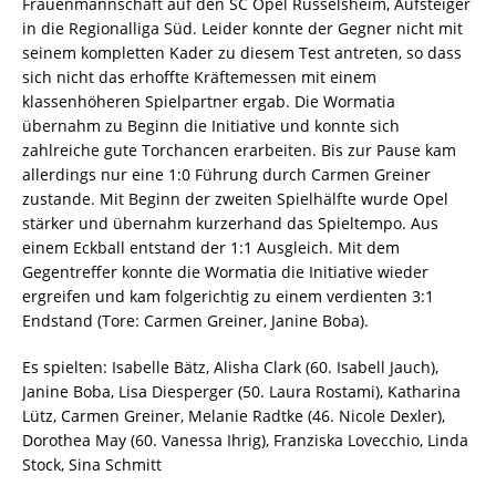
Frauenmannschaft auf den SC Opel Rüsselsheim, Aufsteiger
in die Regionalliga Süd. Leider konnte der Gegner nicht mit
seinem kompletten Kader zu diesem Test antreten, so dass
sich nicht das erhoffte Kräftemessen mit einem
klassenhöheren Spielpartner ergab. Die Wormatia
übernahm zu Beginn die Initiative und konnte sich
zahlreiche gute Torchancen erarbeiten. Bis zur Pause kam
allerdings nur eine 1:0 Führung durch Carmen Greiner
zustande. Mit Beginn der zweiten Spielhälfte wurde Opel
stärker und übernahm kurzerhand das Spieltempo. Aus
einem Eckball entstand der 1:1 Ausgleich. Mit dem
Gegentreffer konnte die Wormatia die Initiative wieder
ergreifen und kam folgerichtig zu einem verdienten 3:1
Endstand (Tore: Carmen Greiner, Janine Boba).
Es spielten: Isabelle Bätz, Alisha Clark (60. Isabell Jauch),
Janine Boba, Lisa Diesperger (50. Laura Rostami), Katharina
Lütz, Carmen Greiner, Melanie Radtke (46. Nicole Dexler),
Dorothea May (60. Vanessa Ihrig), Franziska Lovecchio, Linda
Stock, Sina Schmitt