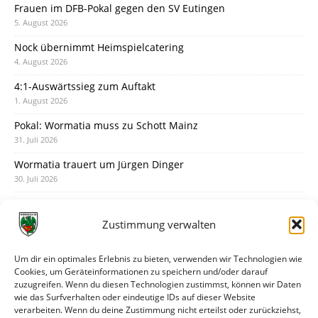
Frauen im DFB-Pokal gegen den SV Eutingen
5. August 2026
Nock übernimmt Heimspielcatering
4. August 2026
4:1-Auswärtssieg zum Auftakt
1. August 2026
Pokal: Wormatia muss zu Schott Mainz
31. Juli 2026
Wormatia trauert um Jürgen Dinger
30. Juli 2026
Deine Spielminute: 89+1
28. Juli 2026
Zustimmung verwalten
Neuer Rückensponsor
28. Juli 2026
Um dir ein optimales Erlebnis zu bieten, verwenden wir Technologien wie
Cookies, um Geräteinformationen zu speichern und/oder darauf
Neue Podcast-Folge: So tickt Björn!
zuzugreifen. Wenn du diesen Technologien zustimmst, können wir Daten
27. Juli 2026
wie das Surfverhalten oder eindeutige IDs auf dieser Website
verarbeiten. Wenn du deine Zustimmung nicht erteilst oder zurückziehst,