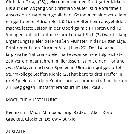
Christian Ortag (23), gekommen von den Stuttgarter Kickers.
Bis auf den Abgang von Christian Sauter ist die Stammelf
ansonsten zusammen geblieben. Gekommen sind vor allem
einige Talente. Adrian Beck (21), in Hoffenheim ausgebildet,
machte letzte Saison in der Oberliga mit 14 Toren und 13
Vorlagen auf sich aufmerksam, Lennart Stoll (22) war bislang
Ergänzungsspieler bei Preußen Münster in der Dritten Liga.
Erfahrener ist da Stürmer Vitalij Lux (29). Der 14-fache
kirgisische Nationalspieler hatte zwar seine erfolgreichste
Zeit vor ein paar Jahren in Illertissen, ist mit einem Tor und
zwei Vorlagen nach vier Spielen in Ulm aber gut gestartet.
Sturmkollege Steffen Kienle (23) hat bereits drei Treffer in
drei Spielen auf dem Konto – und zusammen trafen sie zum
2:1-Sieg gegen Eintracht Frankfurt im DFB-Pokal.
MÖGLICHE AUFSTELLUNG
Keilmann – Moos, Mimbala, Ihrig, Radau – Afari, Korb –
Graciotti, Glockner, Dorow – Burgio.
AUSFÄLLE