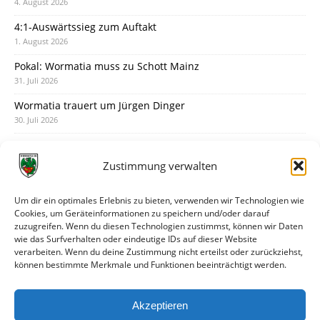
4. August 2026
4:1-Auswärtssieg zum Auftakt
1. August 2026
Pokal: Wormatia muss zu Schott Mainz
31. Juli 2026
Wormatia trauert um Jürgen Dinger
30. Juli 2026
Deine Spielminute: 89+1
28. Juli 2026
Zustimmung verwalten
Neuer Rückensponsor
28. Juli 2026
Um dir ein optimales Erlebnis zu bieten, verwenden wir Technologien wie
Cookies, um Geräteinformationen zu speichern und/oder darauf
Neue Podcast-Folge: So tickt Björn!
zuzugreifen. Wenn du diesen Technologien zustimmst, können wir Daten
27. Juli 2026
wie das Surfverhalten oder eindeutige IDs auf dieser Website
verarbeiten. Wenn du deine Zustimmung nicht erteilst oder zurückziehst,
Eindrücke vom Stadionfest
können bestimmte Merkmale und Funktionen beeinträchtigt werden.
27. Juli 2026
Unterhaltsamer Abschlusstest mit später Niederlage
Akzeptieren
25. Juli 2026