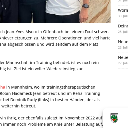
31. Jul
Worm
30. Jul
Dein
ich Jean-Yves Mvoto in Offenbach bei einem Foul schwer,
28. Jul
Knieverletzungen zu. Mehrere Operationen und viel harte
Neue
 Reha abgeschlossen und wird seitdem auf dem Platz
28. Jul
Neue 
er Mannschaft im Training befindet, ist es noch ein
27. Jul
ig ist. Ziel ist ein voller Wiedereinstieg zur
eha
in Mannheim, wo im trainingstherapeutischen
d Robin Hadameck Jean betreut und im Reha-Training
r bei Dominik Rudy (links) in besten Händen, der als
weiterhin betreut.
vin Ihrig, der ebenfalls zuletzt im November 2022 auf
en immer noch Probleme am Knie unter Belastung auf,