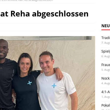
hat Reha abgeschlossen
NEU
Trad
7. Aug
Spiel
6. Aug
Frau
5. Aug
Nock
4. Aug
4:1-
1. Aug
Poka