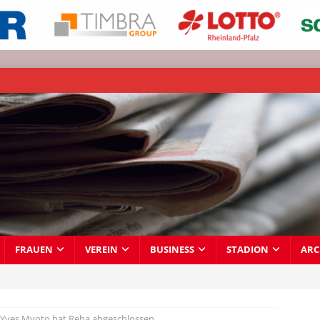
FRAUEN
VEREIN
BUSINESS
STADION
ARC
-Yves Mvoto hat Reha abgeschlossen