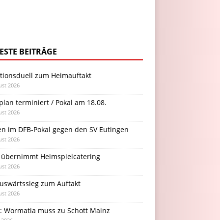
ESTE BEITRÄGE
itionsduell zum Heimauftakt
ust 2026
plan terminiert / Pokal am 18.08.
ust 2026
en im DFB-Pokal gegen den SV Eutingen
ust 2026
 übernimmt Heimspielcatering
ust 2026
Auswärtssieg zum Auftakt
ust 2026
l: Wormatia muss zu Schott Mainz