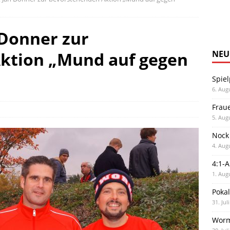
 Donner zur
ktion „Mund auf gegen
NEU
Spiel
6. Aug
Frau
5. Aug
Nock
4. Aug
4:1-
1. Aug
Poka
31. Jul
Worm