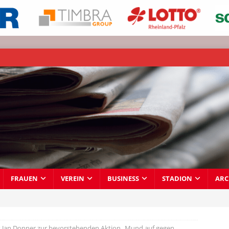
FRAUEN
VEREIN
BUSINESS
STADION
ARC
t Jan Donner zur bevorstehenden Aktion „Mund auf gegen