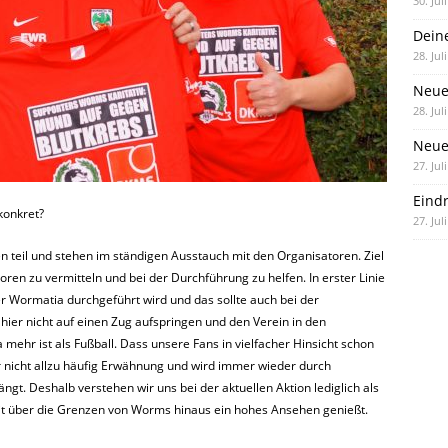
30. Jul
Dein
28. Jul
Neue
28. Jul
Neue 
27. Jul
Eind
konkret?
27. Jul
 teil und stehen im ständigen Ausstauch mit den
Organisatoren. Ziel
soren zu vermitteln
und bei der Durchführung zu helfen. In erster Linie
 Wormatia durchgeführt wird und das sollte auch bei der
 hier nicht auf einen Zug aufspringen und den Verein
in den
 mehr ist als Fußball.
Dass unsere Fans in vielfacher Hinsicht schon
er nicht allzu häufig Erwähnung und wird immer wieder durch
ängt. Deshalb verstehen wir uns bei der
aktuellen Aktion lediglich als
it
über die Grenzen von Worms hinaus ein hohes Ansehen genießt.