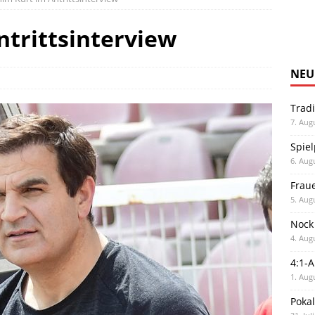
ntrittsinterview
NEU
Trad
7. Aug
Spiel
6. Aug
Frau
5. Aug
Nock
4. Aug
4:1-
1. Aug
Poka