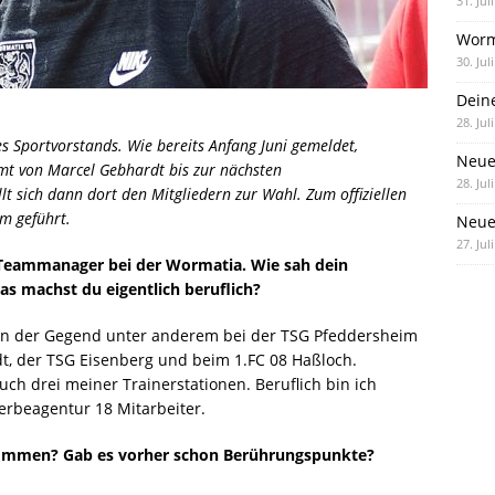
31. Jul
Worm
30. Jul
Dein
28. Jul
s Sportvorstands. Wie bereits Anfang Juni gemeldet,
Neue
 von Marcel Gebhardt bis zur nächsten
28. Jul
 sich dann dort den Mitgliedern zur Wahl. Zum offiziellen
im geführt.
Neue 
27. Jul
ls Teammanager bei der Wormatia. Wie sah dein
s machst du eigentlich beruflich?
er in der Gegend unter anderem bei der TSG Pfeddersheim
adt, der TSG Eisenberg und beim 1.FC 08 Haßloch.
ch drei meiner Trainerstationen. Beruflich bin ich
erbeagentur 18 Mitarbeiter.
kommen? Gab es vorher schon Berührungspunkte?