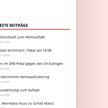
ESTE BEITRÄGE
itionsduell zum Heimauftakt
ust 2026
plan terminiert / Pokal am 18.08.
ust 2026
en im DFB-Pokal gegen den SV Eutingen
ust 2026
 übernimmt Heimspielcatering
ust 2026
Auswärtssieg zum Auftakt
ust 2026
l: Wormatia muss zu Schott Mainz