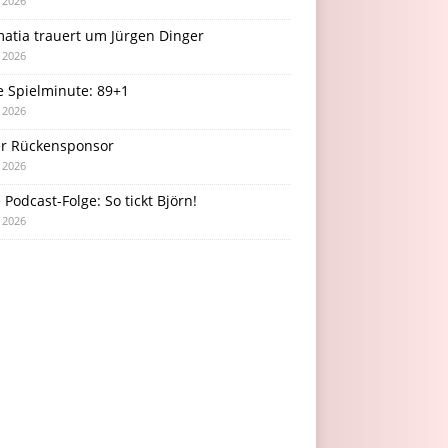
i 2026
atia trauert um Jürgen Dinger
i 2026
e Spielminute: 89+1
i 2026
r Rückensponsor
i 2026
Podcast-Folge: So tickt Björn!
i 2026