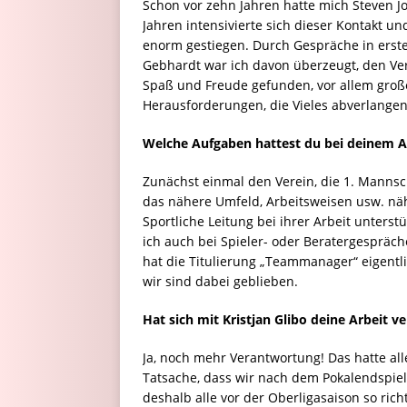
Schon vor zehn Jahren hatte mich Steven Jon
Jahren intensivierte sich dieser Kontakt un
enorm gestiegen. Durch Gespräche in erste
Gebhardt war ich davon überzeugt, den Vere
Spaß und Freude gefunden, vor allem große
Herausforderungen, die Vieles abverlangen
Welche Aufgaben hattest du bei deinem A
Zunächst einmal den Verein, die 1. Mannsch
das nähere Umfeld, Arbeitsweisen usw. nä
Sportliche Leitung bei ihrer Arbeit unterst
ich auch bei Spieler- oder Beratergespräc
hat die Titulierung „Teammanager“ eigentl
wir sind dabei geblieben.
Hat sich mit Kristjan Glibo deine Arbeit v
Ja, noch mehr Verantwortung! Das hatte alle
Tatsache, dass wir nach dem Pokalendspie
deshalb alle vor der Oberligasaison so ric