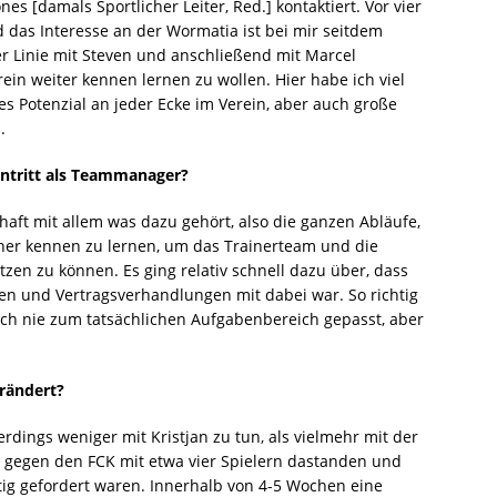
es [damals Sportlicher Leiter, Red.] kontaktiert. Vor vier
d das Interesse an der Wormatia ist bei mir seitdem
r Linie mit Steven und anschließend mit Marcel
in weiter kennen lernen zu wollen. Hier habe ich viel
s Potenzial an jeder Ecke im Verein, aber auch große
.
ntritt als Teammanager?
aft mit allem was dazu gehört, also die ganzen Abläufe,
her kennen zu lernen, um das Trainerteam und die
ützen zu können. Es ging relativ schnell dazu über, dass
hen und Vertragsverhandlungen mit dabei war. So richtig
ich nie zum tatsächlichen Aufgabenbereich gepasst, aber
erändert?
rdings weniger mit Kristjan zu tun, als vielmehr mit der
l gegen den FCK mit etwa vier Spielern dastanden und
htig gefordert waren. Innerhalb von 4-5 Wochen eine