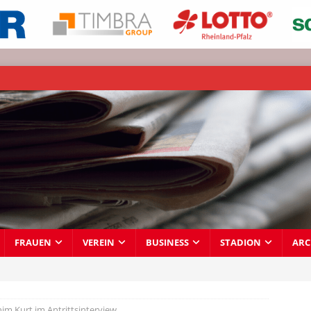
FRAUEN
VEREIN
BUSINESS
STADION
ARC
him Kurt im Antrittsinterview