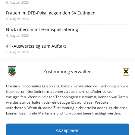
6. August 2026
Frauen im DFB-Pokal gegen den SV Eutingen
5. August 2026
Nock übernimmt Heimspielcatering
4. August 2026
4:1-Auswärtssieg zum Auftakt
1. August 2026
Pokal: Wormatia muss zu Schott Mainz
31. Juli 2026
Zustimmung verwalten
Wormatia trauert um Jürgen Dinger
30. Juli 2026
Um dir ein optimales Erlebnis zu bieten, verwenden wir Technologien wie
Cookies, um Geräteinformationen zu speichern und/oder darauf
Deine Spielminute: 89+1
zuzugreifen. Wenn du diesen Technologien zustimmst, können wir Daten
28. Juli 2026
wie das Surfverhalten oder eindeutige IDs auf dieser Website
verarbeiten. Wenn du deine Zustimmung nicht erteilst oder zurückziehst,
Neuer Rückensponsor
können bestimmte Merkmale und Funktionen beeinträchtigt werden.
28. Juli 2026
Neue Podcast-Folge: So tickt Björn!
Akzeptieren
27. Juli 2026