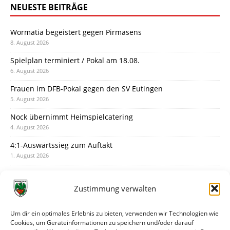
NEUESTE BEITRÄGE
Wormatia begeistert gegen Pirmasens
8. August 2026
Spielplan terminiert / Pokal am 18.08.
6. August 2026
Frauen im DFB-Pokal gegen den SV Eutingen
5. August 2026
Nock übernimmt Heimspielcatering
4. August 2026
4:1-Auswärtssieg zum Auftakt
1. August 2026
Pokal: Wormatia muss zu Schott Mainz
31. Juli 2026
Zustimmung verwalten
Wormatia trauert um Jürgen Dinger
30. Juli 2026
Um dir ein optimales Erlebnis zu bieten, verwenden wir Technologien wie
Cookies, um Geräteinformationen zu speichern und/oder darauf
Deine Spielminute: 89+1