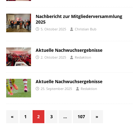
Nachbericht zur Mitgliederversammlung
2025
5. Oktober 2025
Christian Bub
Aktuelle Nachwuchsergebnisse
2. Oktober 2025
Redaktion
Aktuelle Nachwuchsergebnisse
25. September 2025
Redaktion
«
1
2
3
…
107
»