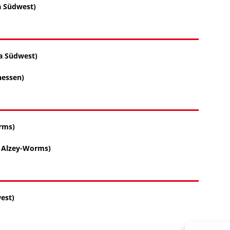
a Südwest)
ga Südwest)
hessen)
rms)
i Alzey-Worms)
west)