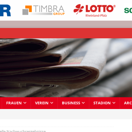
FRAUEN
VEREIN
BUSINESS
STADION
ARC
elle Nachwuchsergebnisse