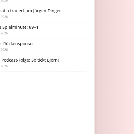
i 2026
atia trauert um Jürgen Dinger
i 2026
e Spielminute: 89+1
i 2026
r Rückensponsor
i 2026
Podcast-Folge: So tickt Björn!
i 2026