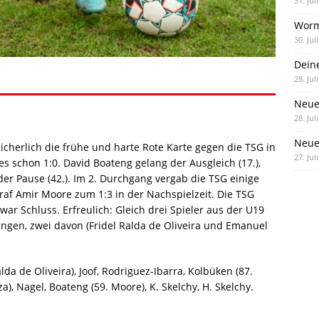
31. Jul
Worm
30. Jul
Dein
28. Jul
Neue
28. Jul
Neue 
sicherlich die frühe und harte Rote Karte gegen die TSG in
27. Jul
es schon 1:0. David Boateng gelang der Ausgleich (17.),
er Pause (42.). Im 2. Durchgang vergab die TSG einige
raf Amir Moore zum 1:3 in der Nachspielzeit. Die TSG
ar Schluss. Erfreulich: Gleich drei Spieler aus der U19
ngen, zwei davon (Fridel Ralda de Oliveira und Emanuel
da de Oliveira), Joof, Rodriguez-Ibarra, Kolbüken (87.
, Nagel, Boateng (59. Moore), K. Skelchy, H. Skelchy.