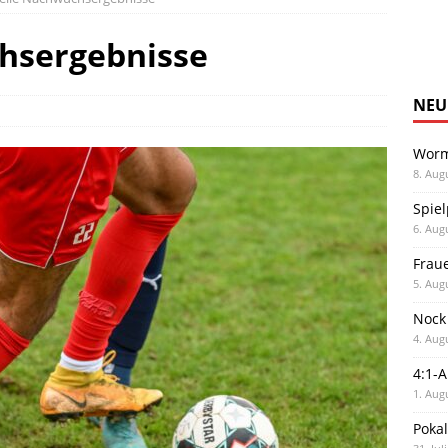
hsergebnisse
NEU
Worm
8. Aug
Spiel
6. Aug
Frau
5. Aug
Nock
4. Aug
4:1-
1. Aug
Poka