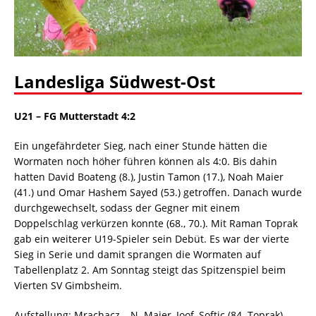
Landesliga Südwest-Ost
U21 – FG Mutterstadt 4:2
Ein ungefährdeter Sieg, nach einer Stunde hätten die
Wormaten noch höher führen können als 4:0. Bis dahin
hatten David Boateng (8.), Justin Tamon (17.), Noah Maier
(41.) und Omar Hashem Sayed (53.) getroffen. Danach wurde
durchgewechselt, sodass der Gegner mit einem
Doppelschlag verkürzen konnte (68., 70.). Mit Raman Toprak
gab ein weiterer U19-Spieler sein Debüt. Es war der vierte
Sieg in Serie und damit sprangen die Wormaten auf
Tabellenplatz 2. Am Sonntag steigt das Spitzenspiel beim
Vierten SV Gimbsheim.
Aufstellung: Mrachacz – N. Maier, Joof, Softic (84. Toprak),