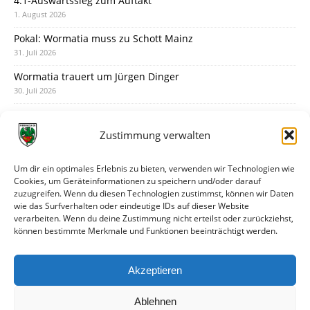
4:1-Auswärtssieg zum Auftakt
1. August 2026
Pokal: Wormatia muss zu Schott Mainz
31. Juli 2026
Wormatia trauert um Jürgen Dinger
30. Juli 2026
Deine Spielminute: 89+1
28. Juli 2026
Zustimmung verwalten
Neuer Rückensponsor
28. Juli 2026
Um dir ein optimales Erlebnis zu bieten, verwenden wir Technologien wie
Cookies, um Geräteinformationen zu speichern und/oder darauf
Neue Podcast-Folge: So tickt Björn!
zuzugreifen. Wenn du diesen Technologien zustimmst, können wir Daten
27. Juli 2026
wie das Surfverhalten oder eindeutige IDs auf dieser Website
verarbeiten. Wenn du deine Zustimmung nicht erteilst oder zurückziehst,
Eindrücke vom Stadionfest
können bestimmte Merkmale und Funktionen beeinträchtigt werden.
27. Juli 2026
Unterhaltsamer Abschlusstest mit später Niederlage
Akzeptieren
25. Juli 2026
Ablehnen