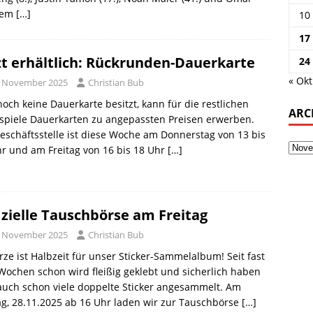
hem
[…]
10
17
zt erhältlich: Rückrunden-Dauerkarte
24
« Okt
. November 2025
Christian Bub
och keine Dauerkarte besitzt, kann für die restlichen
ARC
spiele Dauerkarten zu angepassten Preisen erwerben.
eschäftsstelle ist diese Woche am Donnerstag von 13 bis
r und am Freitag von 16 bis 18 Uhr
[…]
izielle Tauschbörse am Freitag
. November 2025
Christian Bub
rze ist Halbzeit für unser Sticker-Sammelalbum! Seit fast
Wochen schon wird fleißig geklebt und sicherlich haben
auch schon viele doppelte Sticker angesammelt. Am
ag, 28.11.2025 ab 16 Uhr laden wir zur Tauschbörse
[…]