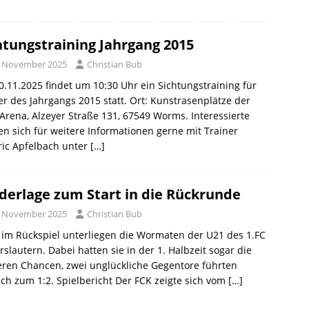
htungstraining Jahrgang 2015
. November 2025
Christian Bub
.11.2025 findet um 10:30 Uhr ein Sichtungstraining für
er des Jahrgangs 2015 statt. Ort: Kunstrasenplätze der
rena, Alzeyer Straße 131, 67549 Worms. Interessierte
n sich für weitere Informationen gerne mit Trainer
ric Apfelbach unter
[…]
derlage zum Start in die Rückrunde
. November 2025
Christian Bub
im Rückspiel unterliegen die Wormaten der U21 des 1.FC
rslautern. Dabei hatten sie in der 1. Halbzeit sogar die
ren Chancen, zwei unglückliche Gegentore führten
lich zum 1:2. Spielbericht Der FCK zeigte sich vom
[…]