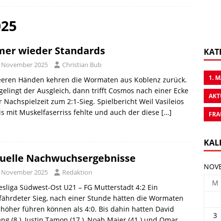
025
er wieder Standards
KAT
. November 2025
Christian Bub
1. 
leeren Händen kehren die Wormaten aus Koblenz zurück.
gelingt der Ausgleich, dann trifft Cosmos nach einer Ecke
AKT
r Nachspielzeit zum 2:1-Sieg. Spielbericht Weil Vasileios
is mit Muskelfaserriss fehlte und auch der diese
[…]
FRA
KAL
uelle Nachwuchsergebnisse
NOVE
. November 2025
Redaktion
M
sliga Südwest-Ost U21 – FG Mutterstadt 4:2 Ein
ährdeter Sieg, nach einer Stunde hätten die Wormaten
höher führen können als 4:0. Bis dahin hatten David
3
ng (8.), Justin Tamon (17.), Noah Maier (41.) und Omar