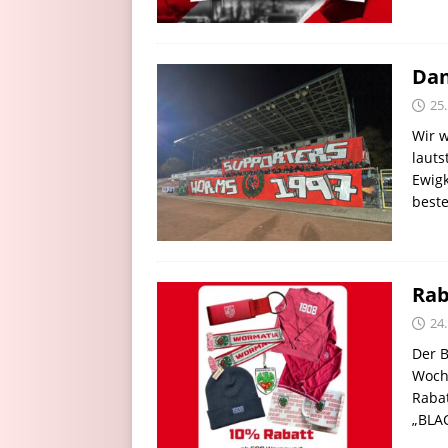
Dan
25
Wir w
lauts
Ewigk
best
Rab
24
Der B
Woch
Raba
„BLAC