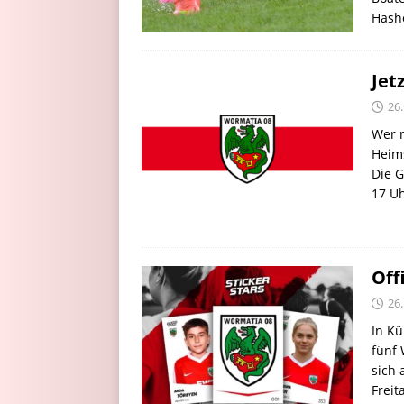
Has
Jet
26
Wer n
Heim
Die G
17 Uh
Off
26
In Kü
fünf 
sich 
Freit