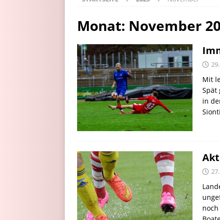
Monat:
November 2
Imm
29
Mit 
Spät 
in de
Siont
Akt
27
Lande
ungef
noch 
Boate