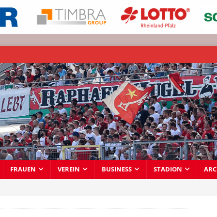
FRAUEN
VEREIN
BUSINESS
STADION
ARC