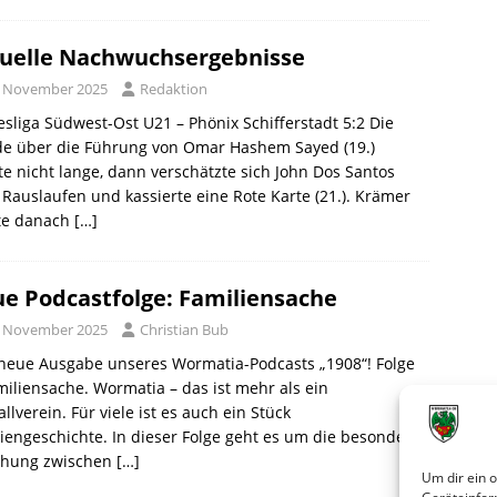
uelle Nachwuchsergebnisse
. November 2025
Redaktion
sliga Südwest-Ost U21 – Phönix Schifferstadt 5:2 Die
de über die Führung von Omar Hashem Sayed (19.)
e nicht lange, dann verschätzte sich John Dos Santos
Rauslaufen und kassierte eine Rote Karte (21.). Krämer
te danach
[…]
e Podcastfolge: Familiensache
. November 2025
Christian Bub
neue Ausgabe unseres Wormatia-Podcasts „1908“! Folge
miliensache. Wormatia – das ist mehr als ein
llverein. Für viele ist es auch ein Stück
iengeschichte. In dieser Folge geht es um die besondere
ehung zwischen
[…]
Um dir ein 