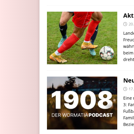
Akt
20
Lande
Freu
währt
beim 
dreh
Neu
17
Eine 
3: Fa
Fußba
Famil
Bezi