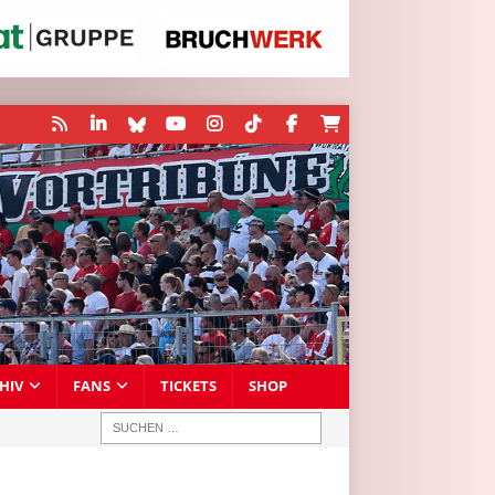
HIV
FANS
TICKETS
SHOP