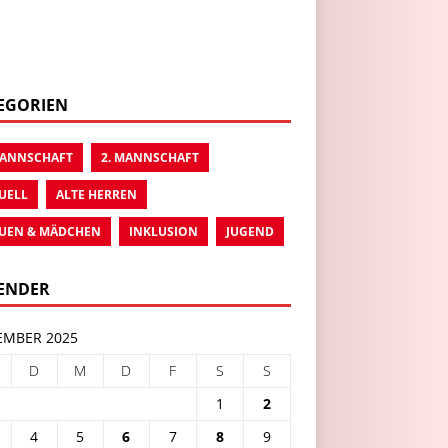
EGORIEN
MANNSCHAFT
2. MANNSCHAFT
UELL
ALTE HERREN
UEN & MÄDCHEN
INKLUSION
JUGEND
ENDER
MBER 2025
D
M
D
F
S
S
1
2
4
5
6
7
8
9