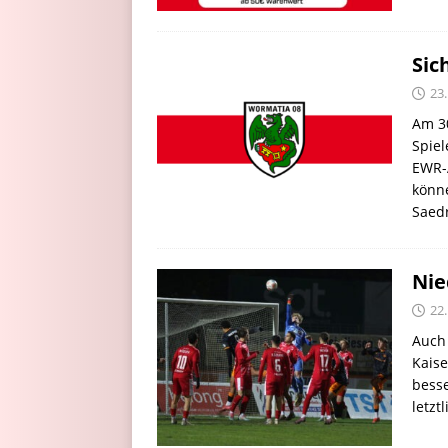
Sic
23
Am 30
Spiel
EWR-A
könne
Saed
Nie
22
Auch 
Kaise
besse
letzt