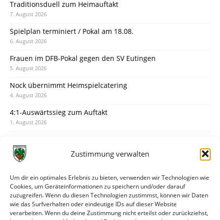
Traditionsduell zum Heimauftakt
7. August 2026
Spielplan terminiert / Pokal am 18.08.
6. August 2026
Frauen im DFB-Pokal gegen den SV Eutingen
5. August 2026
Nock übernimmt Heimspielcatering
4. August 2026
4:1-Auswärtssieg zum Auftakt
1. August 2026
Pokal: Wormatia muss zu Schott Mainz
31. Juli 2026
Zustimmung verwalten
Wormatia trauert um Jürgen Dinger
30. Juli 2026
Um dir ein optimales Erlebnis zu bieten, verwenden wir Technologien wie
Cookies, um Geräteinformationen zu speichern und/oder darauf
Deine Spielminute: 89+1
zuzugreifen. Wenn du diesen Technologien zustimmst, können wir Daten
28. Juli 2026
wie das Surfverhalten oder eindeutige IDs auf dieser Website
verarbeiten. Wenn du deine Zustimmung nicht erteilst oder zurückziehst,