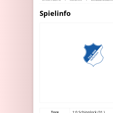
Spielinfo
Tore
1:0 Schipplock (31.)