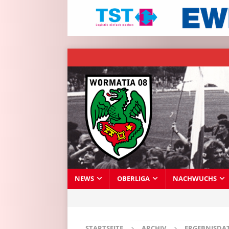
NEWS
OBERLIGA
NACHWUCHS
STARTSEITE
ARCHIV
ERGEBNISDA