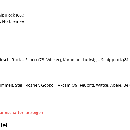
ipplock (68.)
.), Notbremse
Hirsch, Ruck – Schön (73. Wieser), Karaman, Ludwig – Schipplock (81
mmel), Steil, Rösner, Gopko – Akcam (79. Feucht), Wittke, Abele, Bekt
Mannschaften anzeigen
iel