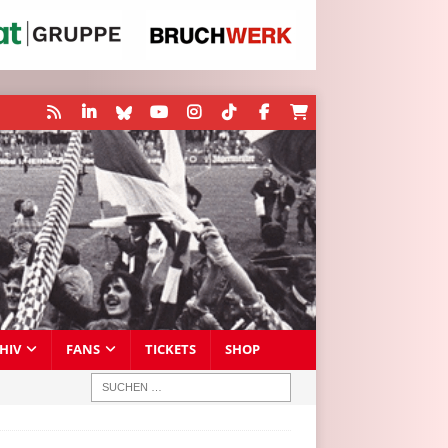
HIV
FANS
TICKETS
SHOP