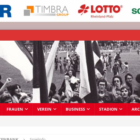
FRAUEN
VEREIN
BUSINESS
STADION
ARC
TENBANK
Spielinfo