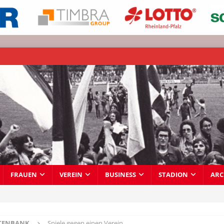
FRAUEN
VEREIN
BUSINESS
STADION
ARC
TENBANK
Spiele gegen einen Verein