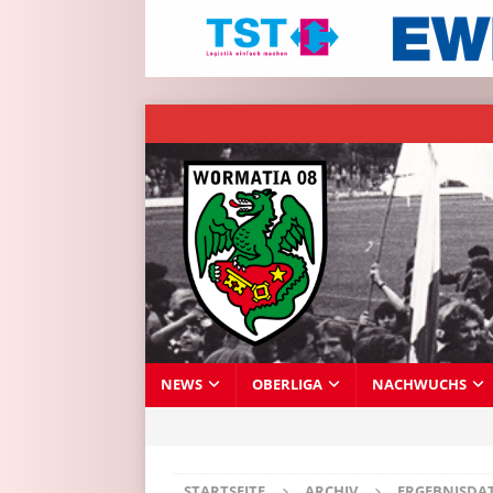
NEWS
OBERLIGA
NACHWUCHS
STARTSEITE
ARCHIV
ERGEBNISDA