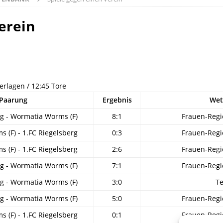
erein
derlagen / 12:45 Tore
Paarung
Ergebnis
Wet
rg - Wormatia Worms (F)
8:1
Frauen-Regi
 (F) - 1.FC Riegelsberg
0:3
Frauen-Regi
 (F) - 1.FC Riegelsberg
2:6
Frauen-Regi
rg - Wormatia Worms (F)
7:1
Frauen-Regi
rg - Wormatia Worms (F)
3:0
Te
rg - Wormatia Worms (F)
5:0
Frauen-Regi
 (F) - 1.FC Riegelsberg
0:1
Frauen-Regi