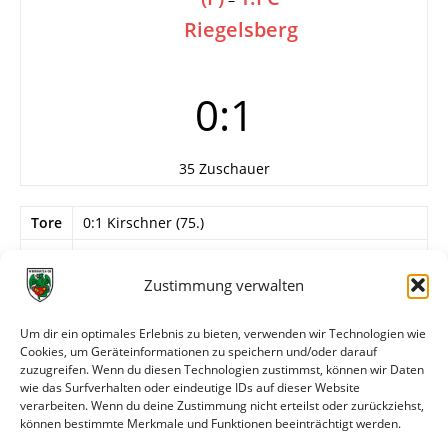
Riegelsberg
0:1
35 Zuschauer
Tore
0:1 Kirschner (75.)
Info
9. Spieltag
Zustimmung verwalten
Wormatia Worms
Krebes – Karnahl (70. C. Burkhart), Rau, Chitdon,
Um dir ein optimales Erlebnis zu bieten, verwenden wir Technologien wie
Kott – Kuhn, Gajdera, S. Zelt (70. Lamb) , D.
Cookies, um Geräteinformationen zu speichern und/oder darauf
Burkhart (53. Schildhorn) – Ruh, Lovecchio (23.
zuzugreifen. Wenn du diesen Technologien zustimmst, können wir Daten
Ober).
wie das Surfverhalten oder eindeutige IDs auf dieser Website
verarbeiten. Wenn du deine Zustimmung nicht erteilst oder zurückziehst,
können bestimmte Merkmale und Funktionen beeinträchtigt werden.
Weitere Daten